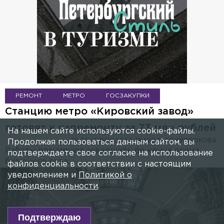
РЕМОНТ
МЕТРО
ГОСЗАКУПКИ
Станцию метро «Кировский завод»
готовят к капремонту за 73 млн рублей
На нашем сайте используются cookie-файлы.
30 СЕНТЯБРЯ 2022, 19:56
ОЛЕСЯ КУРДЮКОВА
Продолжая пользоваться данным сайтом, вы
Работы планируют завершить до конца осени
подтверждаете свое согласие на использование
будущего года.
файлов cookie в соответствии с настоящим
уведомлением и
Политикой о
конфиденциальности
.
Подтверждаю