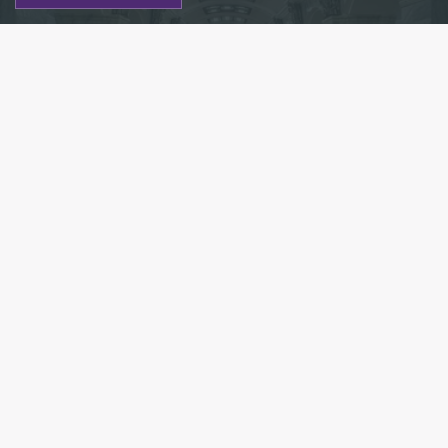
Фото: ru.wikipedia.org
Есть новость?
Присылайте
сюда!
Читайте нас в мессенджере Max!
«Кировский завод», станцию на красной ветке
метрополитена Петербурга из реестра объектов
культурного наследия регионального значения,
капитально отремонтируют к концу ноября 2023
года.
Согласно данным портала госзакупок, на работы