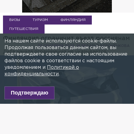
ВИЗЫ
ТУРИЗМ
ФИНЛЯНДИЯ
ПУТЕШЕСТВИЯ
Финляндия ограничит въезд россиянам
На нашем сайте используются cookie-файлы.
23 СЕНТЯБРЯ 2022, 14:58
ДАРЬЯ ВОРОНЁНКОВА
Продолжая пользоваться данным сайтом, вы
Дата начала ограничений не указывается.
подтверждаете свое согласие на использование
файлов cookie в соответствии с настоящим
уведомлением и
Политикой о
конфиденциальности
.
Подтверждаю