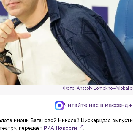
Фото: Anatoly Lomokhov/globall
Читайте нас в мессендж
алета имени Вагановой Николай Цискаридзе выпуст
театр», передаёт
РИА Новости
.