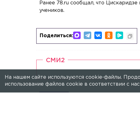
Ранее 78.ru сообщал, что Цискаридзе 
учеников.
Поделиться:
СМИ2
На нашем сайте используются cookie-файлы. Продо
использование файлов cookie в соответствии с н
ЗВЕЗДЫ
Охлобыстин назвал Ц
Боярского он охарактеризовал как с