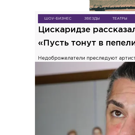
ШОУ-БИЗНЕС
ЗВЕЗДЫ
ТЕАТРЫ
Цискаридзе рассказал
«Пусть тонут в пепел
Недоброжелатели преследуют артиста