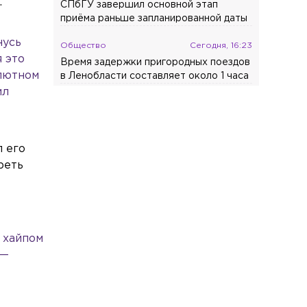
.
СПбГУ завершил основной этап
приёма раньше запланированной даты
нусь
Общество
Сегодня, 16:23
я это
Время задержки пригородных поездов
олютном
в Ленобласти составляет около 1 часа
ил
Общество
Сегодня, 16:17
На водоёмах Ленобласти заработали
новые базовые станции
 его
Происшествия
Сегодня, 16:10
реть
Массовая авария произошла на КАД
Общество
Сегодня, 16:03
—
В колледжи и техникумы
«Профессионалитета» подали
 хайпом
рекордное число заявлений
 —
Общество
Сегодня, 15:44
Россиянам посоветовали не платить
ребёнку за хорошие оценки и