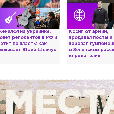
енился на украинке,
Косил от армии,
овёт релокантов в РФ и
продавал посты и
етит во власть: как
воровал гумпомощ
ыживает Юрий Шевчук
о Зеленском расс
«предатели»