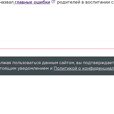
назвал
главные ошибки
родителей в воспитании с
лжая пользоваться данным сайтом, вы подтверждает
астоящим уведомлением и
Политикой о конфиденциал
искаридзе «жертвой професс
4 АВГУСТА 2022, 14:33
МИХАИЛ КОЛ
кромнейшего человека.