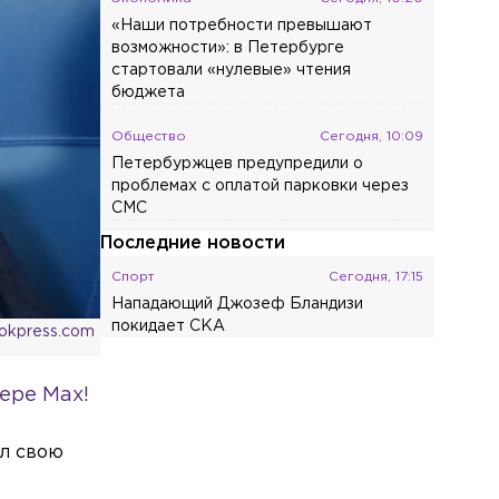
«Наши потребности превышают
возможности»: в Петербурге
стартовали «нулевые» чтения
бюджета
Общество
Сегодня, 10:09
Петербуржцев предупредили о
проблемах с оплатой парковки через
СМС
Последние новости
Спорт
Сегодня, 17:15
Нападающий Джозеф Бландизи
покидает СКА
ookpress.com
Общество
Сегодня, 17:10
ере Max!
Четверть всех жалоб петербуржцев
касается качества продуктов
ил свою
Общество
Сегодня, 16:44
В Петербурге арестовали мужчину,