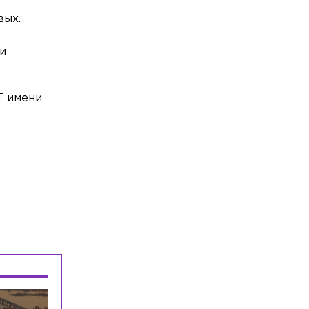
который пытался задушить 10-летнего
вых.
мальчика
Общество
Сегодня, 16:32
и
СПбГУ завершил основной этап
приёма раньше запланированной даты
Т имени
Общество
Сегодня, 16:23
Время задержки пригородных поездов
в Ленобласти составляет около 1 часа
Общество
Сегодня, 16:17
На водоёмах Ленобласти заработали
новые базовые станции
Происшествия
Сегодня, 16:10
Массовая авария произошла на КАД
Общество
Сегодня, 16:03
В колледжи и техникумы
«Профессионалитета» подали