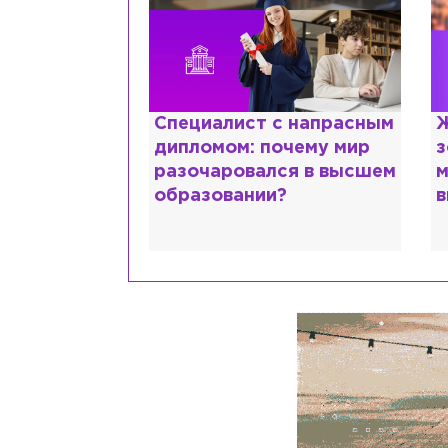
ттани и
Специалист с напрасным
Ж
ской душе:
дипломом: почему мир
з
 исповедь
разочаровался в высшем
м
идо
образовании?
в