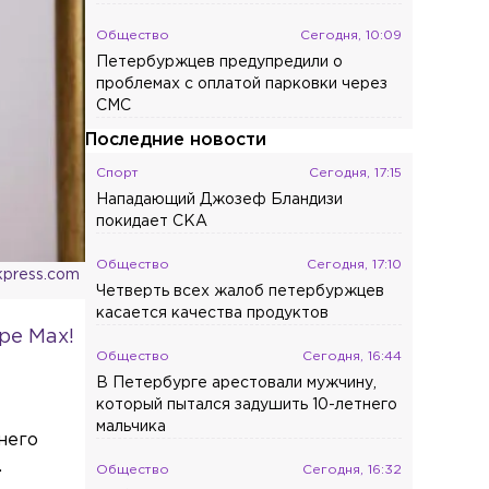
Общество
Сегодня, 10:09
Петербуржцев предупредили о
проблемах с оплатой парковки через
СМС
Последние новости
Спорт
Сегодня, 17:15
Нападающий Джозеф Бландизи
покидает СКА
Общество
Сегодня, 17:10
okpress.com
Четверть всех жалоб петербуржцев
касается качества продуктов
ре Max!
Общество
Сегодня, 16:44
В Петербурге арестовали мужчину,
который пытался задушить 10-летнего
мальчика
него
.
Общество
Сегодня, 16:32