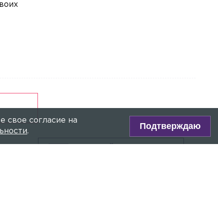
воих
домашние обязанности
Общество
Сегодня, 15:20
Рынок ремонта в России превратился
в историю про сервис
е свое согласие на
Подтверждаю
ьности
.
ПРЯМОЙ ЭФИР
Сейчас:
Вечернее шоу 12+
ии»
Главное сегодня
ОКОЛЬЦЕВ
Экономика
Сегодня, 11:47
Август нам не страшен: что
происходит с рублём и каким будет