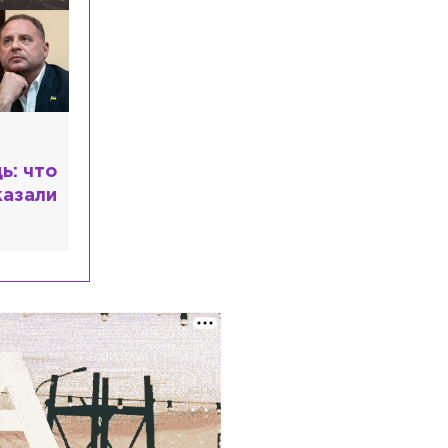
рекордное число заявлений
Общество
Сегодня, 15:44
Россиянам посоветовали не платить
ребёнку за хорошие оценки и
домашние обязанности
Общество
Сегодня, 15:20
ь: что
Рынок ремонта в России превратился
в историю про сервис
казали