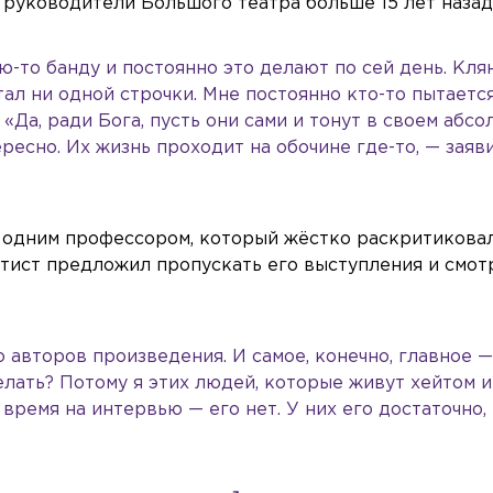
 руководители Большого театра больше 15 лет назад
ю-то банду и постоянно это делают по сей день. Кля
тал ни одной строчки. Мне постоянно кто-то пытаетс
 «Да, ради Бога, пусть они сами и тонут в своем абс
ресно. Их жизнь проходит на обочине где-то, — заяв
 одним профессором, который жёстко раскритиковал
ртист предложил пропускать его выступления и смот
о авторов произведения. И самое, конечно, главное 
елать? Потому я этих людей, которые живут хейтом и
время на интервью — его нет. У них его достаточно,