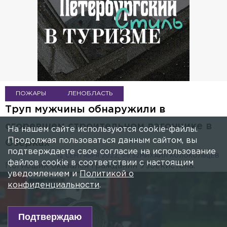
ПОЖАРЫ
ЛЕНОБЛАСТЬ
Труп мужчины обнаружили в
сгоревшем строительном вагончике в
На нашем сайте используются cookie-файлы.
Продолжая пользоваться данным сайтом, вы
Озерках
подтверждаете свое согласие на использование
12 СЕНТЯБРЯ 2022, 06:52
МИХАИЛ КОЛОКОЛЬЦЕВ
файлов cookie в соответствии с настоящим
Погибшим оказался гражданин Узбекистана.
уведомлением и
Политикой о
конфиденциальности
.
Подтверждаю