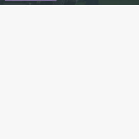
Из архива/ Фото: пресс-служба МЧС России по
Ленинградской области
Есть новость?
Присылайте
сюда!
Читайте нас в мессенджере Max!
Строительный вагончик загорелся прошлой ночью
в посёлке Озерки Выборгского района
Ленинградской области. Об этом 78.ru сообщил
источник в правоохранительных органах.
В результате пожара бытовка размером 2×5
метра полностью выгорела. После тушения