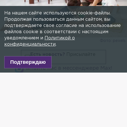
ПФР: многодетные мамы смогут выйти
на пенсию в 50 лет
На нашем сайте используются cookie-файлы.
14 НОЯБРЯ 2021, 04:14
ПОЛИНА ПЯТЫШЕВА
Продолжая пользоваться данным сайтом, вы
Возраст выхода на пенсию будет зависеть от
подтверждаете свое согласие на использование
количества детей.
файлов cookie в соответствии с настоящим
уведомлением и
Политикой о
конфиденциальности
.
Подтверждаю
Фото: pexels
Есть новость?
Присылайте