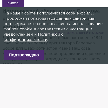
ВИДЕО
Исторический облик: в доме Пашкова
На нашем сайте используются cookie-файлы.
Продолжая пользоваться данным сайтом, вы
началась реставрация гардеробной
подтверждаете свое согласие на использование
комнаты
файлов cookie в соответствии с настоящим
29 АВГУСТА 2022, 07:30
АНДРЕЙ МАКАРОВ
уведомлением и
Политикой о
Дом на Литейном проспекте был построен в 1841—
конфиденциальности
.
1845 годах по проекту архитектора Гаральда
Боссе для штаб-ротмистра Ивана Пашкова.
Несколько раз здание перепродавали и сдавали в
Подтверждаю
аренду, например благородному танцевальному
собранию.