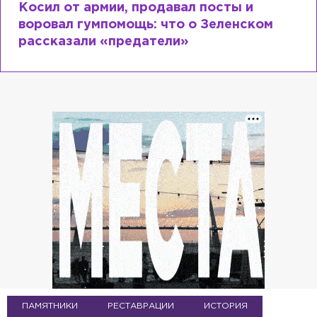
Рыдает из-за мужа, но опять флиртует с
Лазаревым: как Лера Кудрявцева
сходит с ума
ПАМЯТНИКИ
РЕСТАВРАЦИИ
ИСТОРИЯ