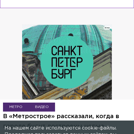
МЕТРО
ВИДЕО
В «Метрострое» рассказали, когда в
городе будут достроены новые
На нашем сайте используются cookie-файлы.