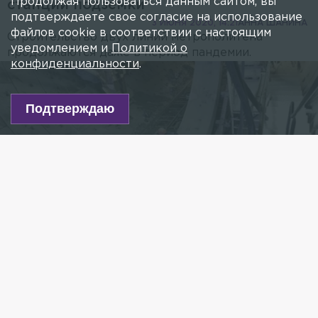
Продолжая пользоваться данным сайтом, вы
станции подземки
подтверждаете свое согласие на использование
3 ИЮНЯ 2020, 14:21
АННА ШАНИНА
файлов cookie в соответствии с настоящим
Строительство двух линий метрополитена
уведомлением и
Политикой о
продолжаются даже в период пандемии.
конфиденциальности
.
Подтверждаю
Фото: "Метрострой. История петербургского метро" в
vk.com
Есть новость?
Присылайте
сюда!