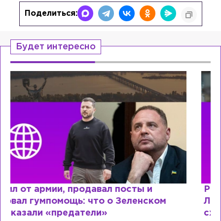
Поделиться:
Будет интересно
Рыдает из-за мужа, но опять флиртует с
Лазаревым: как Лера Кудрявцева
сходит с ума