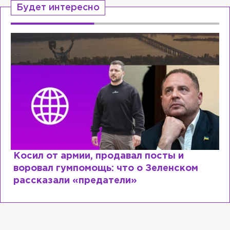
Будет интересно
Рыдает из-за мужа, но опять флиртует с
Лазаревым: как Лера Кудрявцева
сходит с ума