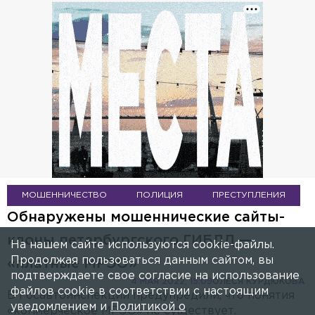
МОШЕННИЧЕСТВО
ПОЛИЦИЯ
ПРЕСТУПЛЕНИЯ
Обнаружены мошеннические сайты-
клоны петербургского ГИБДД —
На нашем сайте используются cookie-файлы.
Продолжая пользоваться данным сайтом, вы
«платные МРЭО»
подтверждаете свое согласие на использование
4 МАЯ 2022, 15:09
ОЛЕСЯ КУРДЮКОВА
файлов cookie в соответствии с настоящим
В Госавтоинспекции предупредили, что понятия
уведомлением и
Политикой о
«коммерческое МРЭО» не существует.