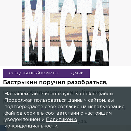
СЛЕДСТВЕННЫЙ КОМИТЕТ
ДРАКИ
Бастрыкин поручил разобраться,
почему обвиняемого в избиении
На нашем сайте используются cookie-файлы.
Продолжая пользоваться данным сайтом, вы
Мухина не арестовали
подтверждаете свое согласие на использование
23 АВГУСТА 2022, 14:02
МИХАИЛ КОЛОКОЛЬЦЕВ
файлов cookie в соответствии с настоящим
Бастрыкин потребовал принять меры для
уведомлением и
Политикой о
обжалования постановления суда.
конфиденциальности
.