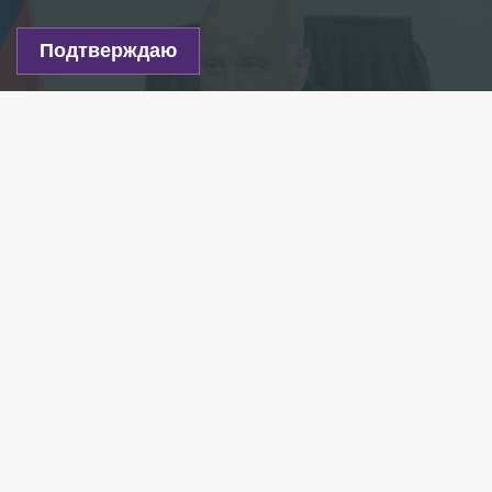
Подтверждаю
Фото: пресс-служба ГСУ СК РФ
Есть новость?
Присылайте
сюда!
Читайте нас в мессенджере Max!
Председатель Следственного комитета
РФ Александр Бастрыкин поручил представить
подробный доклад о причинах отказа суда