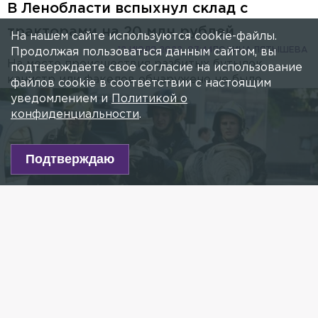
В Ленобласти вспыхнул склад с
тракторами на 20 млн рублей
На нашем сайте используются cookie-файлы.
12 ИЮЛЯ 2022, 07:44
ПОЛИНА ПЯТЫШЕВА
Продолжая пользоваться данным сайтом, вы
На месте происшествия разбитых бутылок,
подтверждаете свое согласие на использование
канистр или факелов обнаружено не было.
файлов cookie в соответствии с настоящим
уведомлением и
Политикой о
конфиденциальности
.
Подтверждаю
Фото: Komsomolskaya Pravda/globallookpress.com
Есть новость?
Присылайте