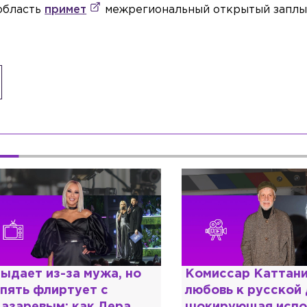
нобласть
примет
межрегиональный открытый запл
ыдает из-за мужа, но
Комиссар Каттани
пять флиртует с
любовь к русской