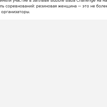
иняли участие в заплыве Bubble Baba Challenge на н
ь соревнований: резиновая женщина — это не боле
 организаторы.