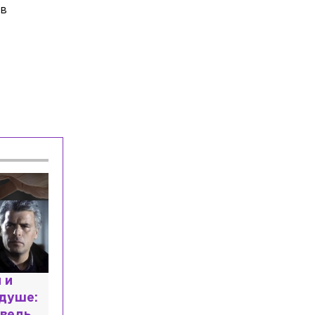
ыв
 и
 душе: