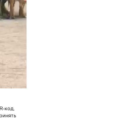
R‑код,
принять