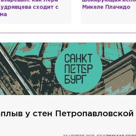
азаревым: как Лера
шокирующая испо
удрявцева сходит с
Микеле Плачидо
ма
плыв у стен Петропавловской