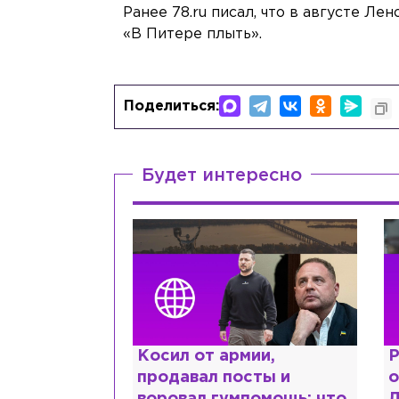
Ранее 78.ru писал, что в августе Ле
«В Питере плыть».
Поделиться:
Будет интересно
краинке,
Косил от армии,
Р
нтов в РФ и
продавал посты и
о