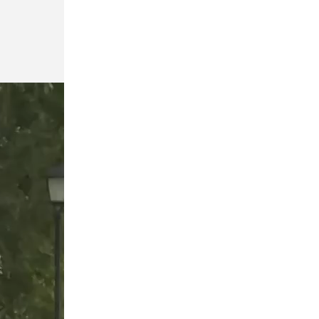
Общество
Вчера, 19:46
Врач объяснила, почему россияне
стали чаще выбирать санатории
Спорт
Вчера, 19:19
У главного тренера сборной России по
футболу родился первый сын