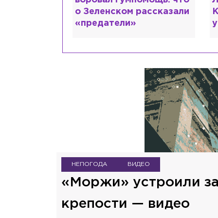
ть: как
воровал гумпомощь: что
Л
рий Шевчук
о Зеленском рассказали
К
«предатели»
у
НЕПОГОДА
ВИДЕО
«Моржи» устроили за
крепости — видео