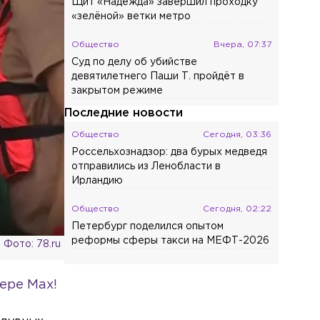
Щит «Надежда» завершил проходку
«зелёной» ветки метро
Общество
Вчера, 07:37
Суд по делу об убийстве
девятилетнего Паши Т. пройдёт в
закрытом режиме
Последние новости
Общество
Сегодня, 03:36
Россельхознадзор: два бурых медведя
отправились из Ленобласти в
Ирландию
Общество
Сегодня, 02:22
Петербург поделился опытом
реформы сферы такси на МЕФТ-2026
Фото: 78.ru
Общество
Сегодня, 01:17
ере Max!
Ученые СПбГУ улучшили способность
нейросети вести диалог