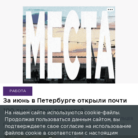
РАБОТА
За июнь в Петербурге открыли почти
100 тыс. новых вакансий
На нашем сайте используются cookie-файлы.
11 ИЮЛЯ 2022, 07:40
МИХАИЛ КОЛОКОЛЬЦЕВ
Продолжая пользоваться данным сайтом, вы
Самыми востребованными в Северной столице
подтверждаете свое согласие на использование
остаются специалисты сферы продаж.
файлов cookie в соответствии с настоящим