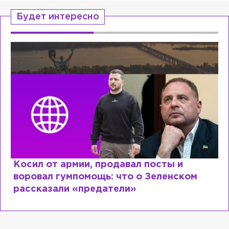
Будет интересно
Косил от армии, продавал посты и
воровал гумпомощь: что о Зеленском
рассказали «предатели»