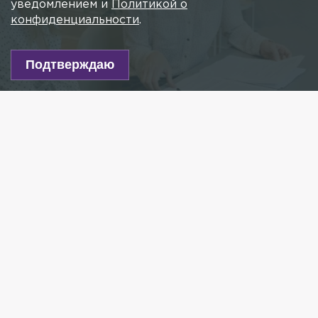
уведомлением и
Политикой о
конфиденциальности
.
Подтверждаю
Фото: unsplash.com
Есть новость?
Присылайте
сюда!
Читайте нас в мессенджере Max!
В июне в Петербурге было открыто почти 100 тыс.
новых вакансий, что на 11% больше, чем в мае.
Показательно, что это один из самых