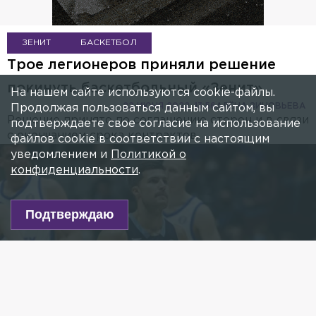
ЗЕНИТ
БАСКЕТБОЛ
Трое легионеров приняли решение
покинуть баскетбольный «Зенит»
На нашем сайте используются cookie-файлы.
22 ИЮНЯ 2022, 13:56
АЛЁНА ЗИНОВЬЕВА
Продолжая пользоваться данным сайтом, вы
Решение принято по соглашению сторон и в связи
подтверждаете свое согласие на использование
с окончанием срока контрактов.
файлов cookie в соответствии с настоящим
уведомлением и
Политикой о
конфиденциальности
.
Подтверждаю