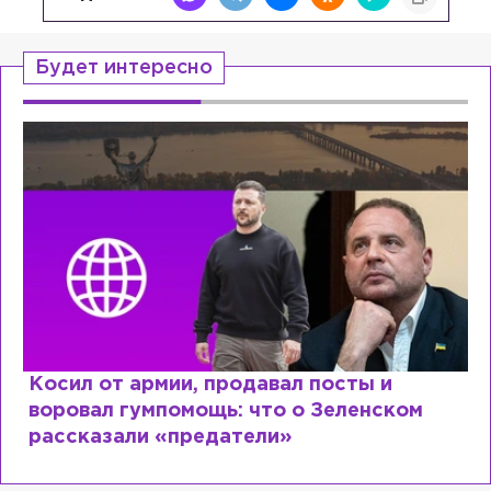
Будет интересно
Косил от армии, продавал посты и
воровал гумпомощь: что о Зеленском
рассказали «предатели»