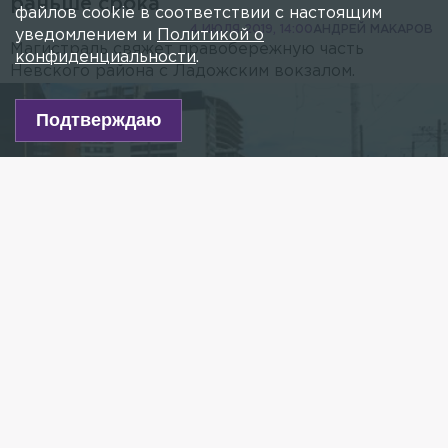
раньше срока
файлов cookie в соответствии с настоящим
4 ИЮЛЯ 2019, 14:00
АНДРЕЙ МАКАРОВ
уведомлением и
Политикой о
Магистраль свяжет правобережную часть
конфиденциальности
.
Невского района с Ладожским вокзалом.
Подтверждаю
Фото: 78.ru
Есть новость?
Присылайте
сюда!
Читайте нас в мессенджере Max!