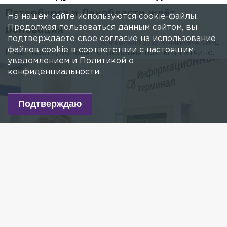
Петербурге и Ленобласти ждёт
На нашем сайте используются cookie-файлы.
Продолжая пользоваться данным сайтом, вы
реновация
подтверждаете свое согласие на использование
10 ФЕВРАЛЯ 2021, 10:44
ИРИНА СИНЦ
файлов cookie в соответствии с настоящим
В частности, обновят отделения почты в Гатчине.
уведомлением и
Политикой о
конфиденциальности
.
Подтверждаю
Фото: vk.com/Почта России
Есть новость?
Присылайте
сюда!