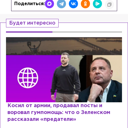
Поделиться:
Будет интересно
Рыдает из-за мужа, но опять флиртует с
Лазаревым: как Лера Кудрявцева
сходит с ума