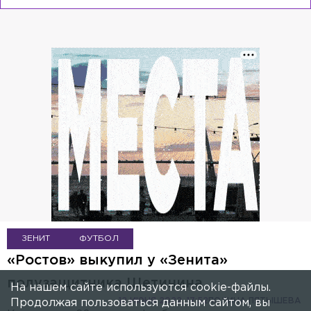
ЗЕНИТ
ФУТБОЛ
«Ростов» выкупил у «Зенита»
полузащитника Щетинина
На нашем сайте используются cookie-файлы.
12 ИЮНЯ 2022, 17:52
ПОЛИНА ПЯТЫШЕВА
Продолжая пользоваться данным сайтом, вы