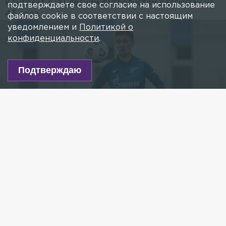
Контракт с 20-летним футболистом рассчитан на
подтверждаете свое согласие на использование
4,5 года.
файлов cookie в соответствии с настоящим
уведомлением и
Политикой о
конфиденциальности
.
Подтверждаю
Фото: ФК «Зенит»
Есть новость?
Присылайте
сюда!
Читайте нас в мессенджере Max!
Футбольный клуб «Ростов» выкупил