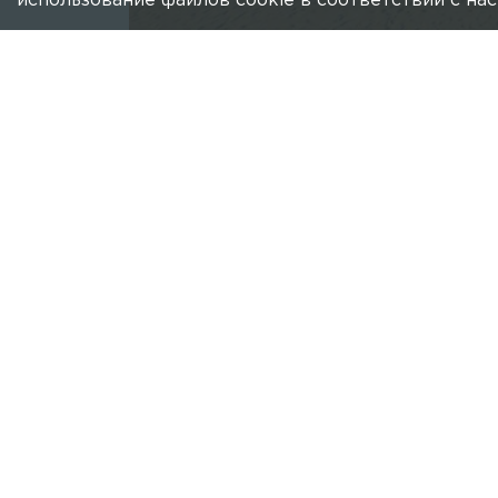
использование файлов cookie в соответствии с н
Фот
Есть новость?
Присылайте
сюда!
В Петербурге разработали концепцию
Горожанам представили сразу два пр
Первый касается благоустройства са
открытый песчаный берег. При этом 
спортивные зоны, селфи-площадки и 