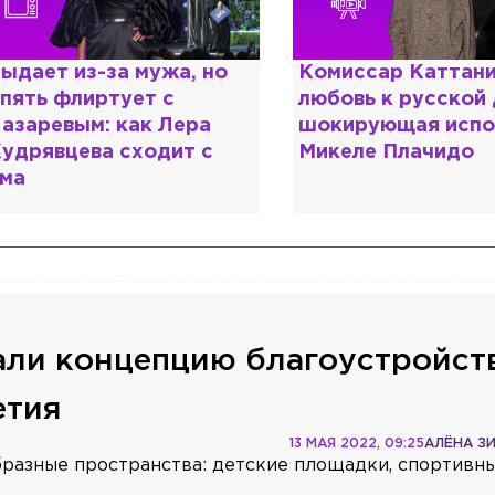
омиссар Каттани и
Специалист с нап
юбовь к русской душе:
дипломом: почему
окирующая исповедь
разочаровался в 
икеле Плачидо
образовании?