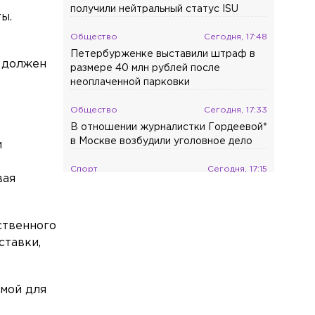
получили нейтральный статус ISU
ы.
Общество
Сегодня, 17:48
Петербурженке выставили штраф в
е должен
размере 40 млн рублей после
неоплаченной парковки
Общество
Сегодня, 17:33
В отношении журналистки Гордеевой*
в Москве возбудили уголовное дело
и
Спорт
Сегодня, 17:15
вая
Нападающий Джозеф Бландизи
покидает СКА
ственного
Общество
Сегодня, 17:10
ставки,
Четверть всех жалоб петербуржцев
касается качества продуктов
Общество
Сегодня, 16:44
рмой для
В Петербурге арестовали мужчину,