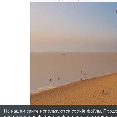
ПАРКИ
Петербуржцам показа
пляжа в Парке 300-л
На береговой линии появятся разноо
селфи-площадки и арт-объекты.
На нашем сайте используются cookie-файлы. Продо