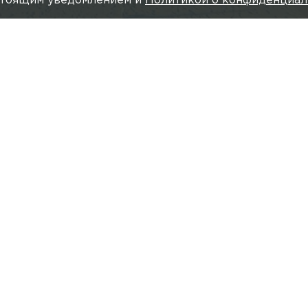
астоящим уведомлением и
Политикой о конфиденциал
о: пресс-служба администрации Приморского района Санкт-
Читайте нас в мессендже
 благоустройства береговой линии в Парке 300-лет
оекта.
мой береговой полосы парка. Авторы сохранили бол
добавили разнообразные пространства: детские пло
арт-объекты. Кроме того, в парке появятся пешеход