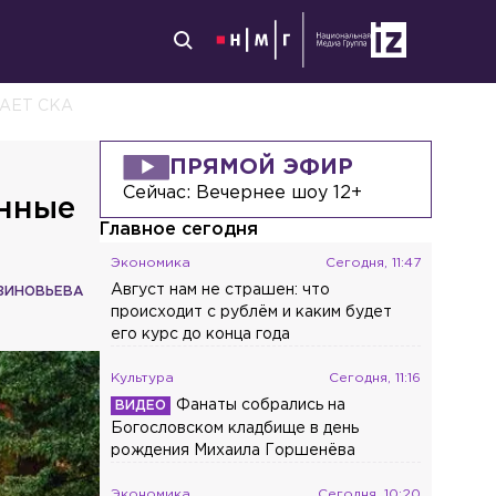
АЕТ СКА
ПРЯМОЙ ЭФИР
Сейчас:
Вечернее шоу 12+
онные
Главное сегодня
Экономика
Сегодня, 11:47
Август нам не страшен: что
ЗИНОВЬЕВА
происходит с рублём и каким будет
его курс до конца года
Культура
Сегодня, 11:16
Фанаты собрались на
Богословском кладбище в день
рождения Михаила Горшенёва
Экономика
Сегодня, 10:20