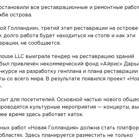
остановили все реставрационные и ремонтные работ
жбе острова.
ой Голландии», третий этап реставрации на остров
к долго работа будет находиться на стопе и как эти
врации, не сообщается.
lhouse LLC выиграла тендер на реставрацию зданий
е был привлечён некоммерческий фонд «Айрис» Дарь
нкурсе на разработку генплана и плана реставрации
ы со всего мира. В результате появился проект «Но
.
крыт для посетителей. Основной частью нового обще
 проводятся культурные мероприятия — концерты, вы
нее время здесь работает каток.
ных работ «Новая Голландия» должна стать платфо
областях. Здесь планируется разместить не только