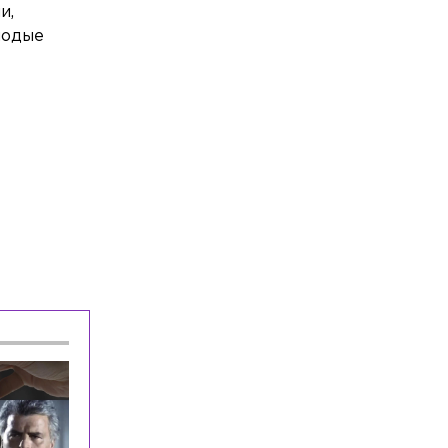
который пытался задушить 10-летнего
и,
мальчика
лодые
Общество
Сегодня, 16:32
СПбГУ завершил основной этап
приёма раньше запланированной даты
Общество
Сегодня, 16:23
Время задержки пригородных поездов
в Ленобласти составляет около 1 часа