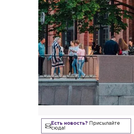
Есть новость?
Присылайте
сюда!