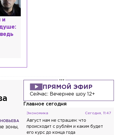
расным
 мир
высшем