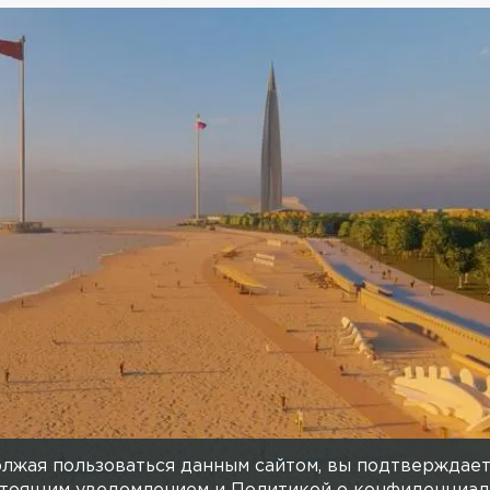
ли концепцию благоустройст
етия
13 МАЯ 2022, 09:25
АЛЁНА З
бразные пространства: детские площадки, спортивны
лжая пользоваться данным сайтом, вы подтверждает