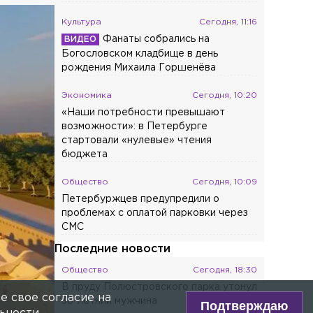
ПРЯМОЙ ЭФИР
Сейчас:
Вечернее шоу 12+
ва
Главное сегодня
Экономика
Сегодня, 11:47
Август нам не страшен: что
ИНОВЬЕВА
е зоны,
происходит с рублём и каким будет
его курс до конца года
Культура
Сегодня, 11:16
Фанаты собрались на
Богословском кладбище в день
рождения Михаила Горшенёва
Экономика
Сегодня, 10:20
«Наши потребности превышают
возможности»: в Петербурге
стартовали «нулевые» чтения
бюджета
Общество
Сегодня, 10:09
е свое согласие на
Подтверждаю
Петербуржцев предупредили о