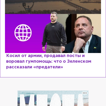
Рыдает из-за мужа, но опять флиртует
Лазаревым: как Лера Кудрявцева
сходит с ума