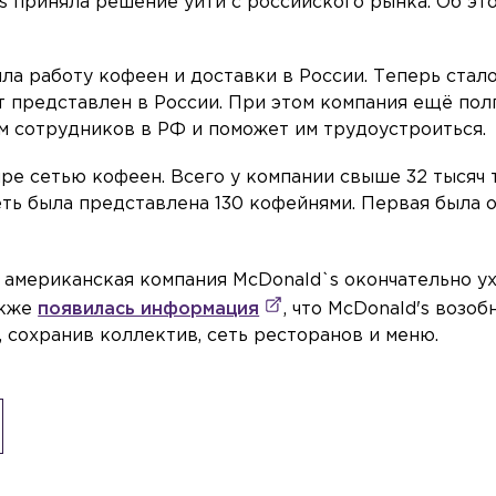
s приняла решение уйти с российского рынка. Об эт
ла работу кофеен и доставки в России. Теперь стал
т представлен в России. При этом компания ещё пол
ам сотрудников в РФ и поможет им трудоустроиться.
ире сетью кофеен. Всего у компании свыше 32 тысяч
сеть была представлена 130 кофейнями. Первая была 
то американская компания McDonald`s окончательно у
акже
появилась информация
, что McDonald's возоб
 сохранив коллектив, сеть ресторанов и меню.