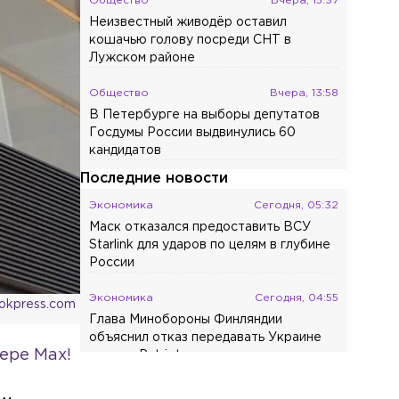
Общество
Вчера, 15:37
Неизвестный живодёр оставил
кошачью голову посреди СНТ в
Лужском районе
Общество
Вчера, 13:58
В Петербурге на выборы депутатов
Госдумы России выдвинулись 60
кандидатов
Последние новости
Экономика
Сегодня, 05:32
Маск отказался предоставить ВСУ
Starlink для ударов по целям в глубине
России
Экономика
Сегодня, 04:55
ookpress.com
Глава Минобороны Финляндии
объяснил отказ передавать Украине
ере Max!
ракеты Patriot
Спорт
Сегодня, 04:26