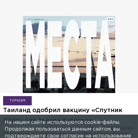
ТУРИЗМ
Таиланд одобрил вакцину «Спутник
Лайт» для въезда туристов
На нашем сайте используются cookie-файлы.
16 ФЕВРАЛЯ 2022, 04:14
ПОЛИНА ПЯТЫШЕВА
Продолжая пользоваться данным сайтом, вы
Привитым ей россиянам доступен отдых только
подтверждаете свое согласие на использование