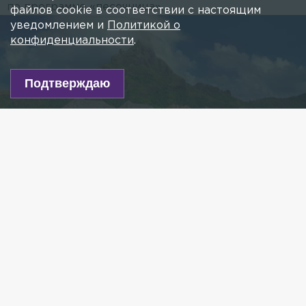
по программе «песочница».
файлов cookie в соответствии с настоящим
уведомлением и
Политикой о
конфиденциальности
.
Подтверждаю
Фото: pexels.com
Есть новость?
Присылайте
сюда!
Читайте нас в мессенджере Max!
Таиланд одобрил российскую вакцину «Спутник