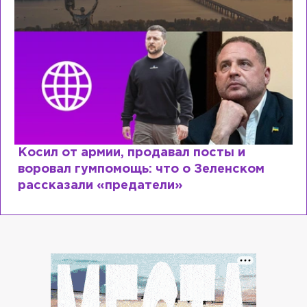
Косил от армии, продавал посты и
воровал гумпомощь: что о Зеленском
рассказали «предатели»