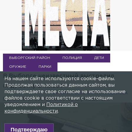
ВЫБОРГСКИЙ РАЙОН
ПОЛИЦИЯ
ДЕТИ
ОРУЖИЕ
ПАРКИ
В Выборге неизвестный выстрелил
На нашем сайте используются cookie-файлы.
Продолжая пользоваться данным сайтом, вы
подростку в живот
подтверждаете свое согласие на использование
24 АПРЕЛЯ 2022, 19:17
МАРИЯ ИВАНОВА
файлов cookie в соответствии с настоящим
Выясняются обстоятельства случившегося.
уведомлением и
Политикой о
конфиденциальности
.
Подтверждаю