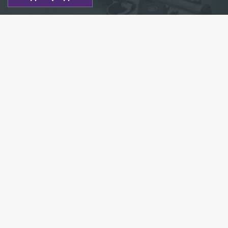
Фото: pexels.com
Есть новость?
Присылайте
сюда!
Читайте нас в мессенджере Max!
Мужчина выстрелил в живот подростку
в Выборге. Об этом 78.ru сообщил источник
в правоохранительных органах.
Инцидент произошёл 24 апреля в 20:13 в парке
«Батарейная гора».