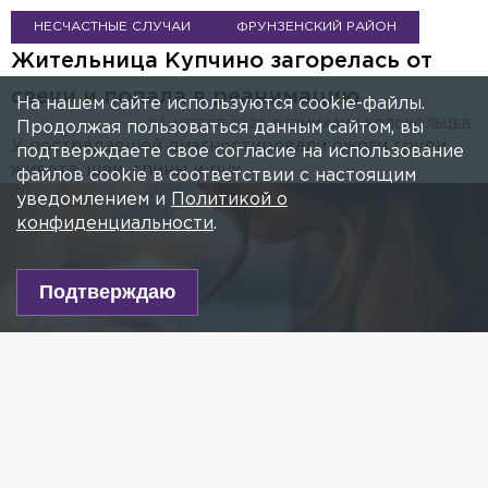
НЕСЧАСТНЫЕ СЛУЧАИ
ФРУНЗЕНСКИЙ РАЙОН
Жительница Купчино загорелась от
свечи и попала в реанимацию
На нашем сайте используются cookie-файлы.
24 АПРЕЛЯ 2022, 11:38
МИХАИЛ КОЛОКОЛЬЦЕВ
Продолжая пользоваться данным сайтом, вы
У пострадавшей диагностировали ожоги груди,
подтверждаете свое согласие на использование
живота, шеи, спины и рук.
файлов cookie в соответствии с настоящим
уведомлением и
Политикой о
конфиденциальности
.
Подтверждаю
Фото: pexels.com