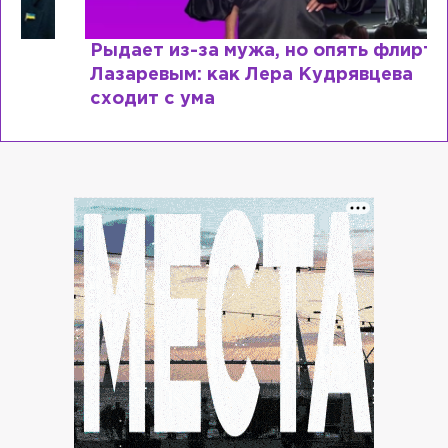
Рыдает из-за мужа, но опять флиртует с
Лазаревым: как Лера Кудрявцева
сходит с ума