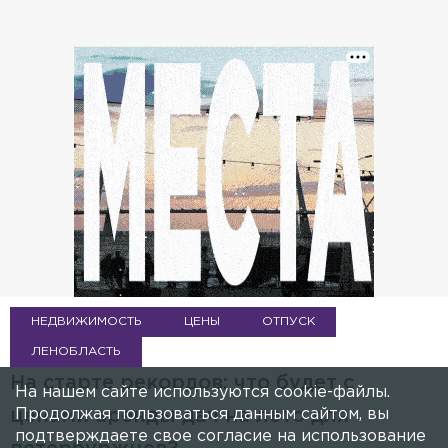
НЕДВИЖИМОСТЬ
ЦЕНЫ
ОТПУСК
ЛЕНОБЛАСТЬ
На старте рекордов: что будет с
На нашем сайте используются cookie-файлы.
Продолжая пользоваться данным сайтом, вы
ценами аренды дач на лето для
подтверждаете свое согласие на использование