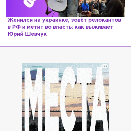
тов
Косил от армии, продавал посты и
воровал гумпомощь: что о Зеленском
рассказали «предатели»