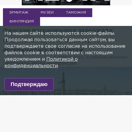
ЭРМИТАЖ
МУЗЕИ
ТАМОЖНЯ
ФИНЛЯНДИЯ
Финские пограничники задержали
На нашем сайте используются cookie-файлы.
Продолжая пользоваться данным сайтом, вы
машины с картинами, которые
подтверждаете свое согласие на использование
возвращались в Эрмитаж
файлов cookie в соответствии с настоящим
3 АПРЕЛЯ 2022, 16:29
МАРИЯ ИВАНОВА
уведомлением и
Политикой о
Экспонаты везли из Франции.
конфиденциальности
.
Подтверждаю