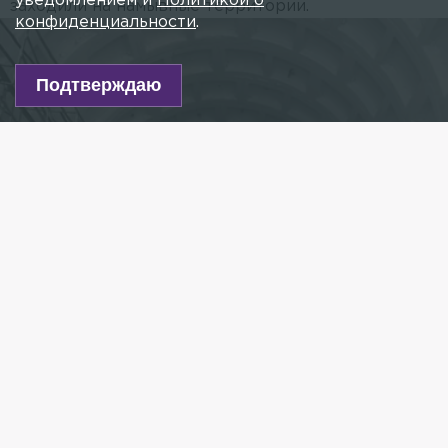
уведомлением и
Политикой о
заходили на намывные территории.
конфиденциальности
.
Подтверждаю
Фото: ГУП «Водоканал Санкт-Петербурга»
Есть новость?
Присылайте
сюда!
Читайте нас в мессенджере Max!
Завершено строительство участка первой
очереди канализационного коллектора для