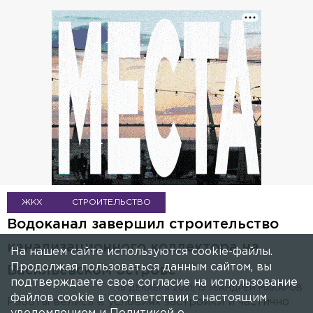
ЖКХ
СТРОИТЕЛЬСТВО
Водоканал завершил строительство
канализационного коллектора на
На нашем сайте используются cookie-файлы.
Продолжая пользоваться данным сайтом, вы
Васильевском острове
подтверждаете свое согласие на использование
16 ДЕКАБРЯ 2021, 19:36
АНДРЕЙ МАКАРОВ
файлов cookie в соответствии с настоящим
Работы велись в условиях застройки и частично