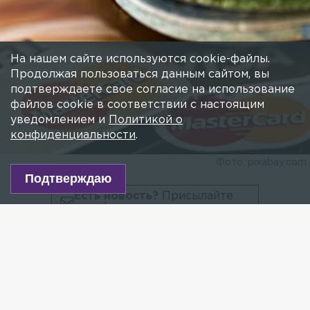
На нашем сайте используются cookie-файлы.
Продолжая пользоваться данным сайтом, вы
подтверждаете свое согласие на использование
файлов cookie в соответствии с настоящим
уведомлением и
Политикой о
конфиденциальности
.
Фото: pixabay.com
Подтверждаю
Есть новость?
Присылайте
сюда!
Читайте нас в мессенджере Max!
Российские банки, попавшие под блокирующие
санкции, не смогут выпускать новые карты Visa
и Mastercard, при этом уже выданные карты
продолжат работать внутри страны,