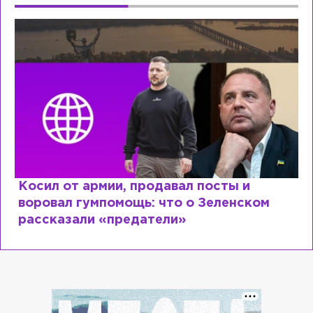
Косил от армии, продавал посты и
воровал гумпомощь: что о Зеленском
рассказали «предатели»