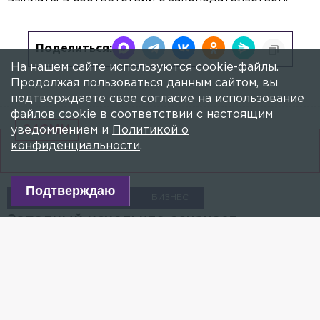
Поделиться:
На нашем сайте используются cookie-файлы.
Продолжая пользоваться данным сайтом, вы
подтверждаете свое согласие на использование
файлов cookie в соответствии с настоящим
24СМИ
уведомлением и
Политикой о
конфиденциальности
.
Подтверждаю
ЕДА
ПРОДУКТЫ
БИЗНЕС
Западный исход: что означает
закрытие PRISMA и как подорожают
продукты для петербуржцев?
5 МАРТА 2022, 09:05
СВЕТЛАНА КОВАЛЕНКО
Слухи об уходе финской PRISMA из Петербурга
ходили годами. Теперь сеть официально