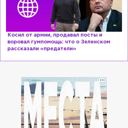
Рыдает из-за мужа, но опять флиртует с
Лазаревым: как Лера Кудрявцева
сходит с ума