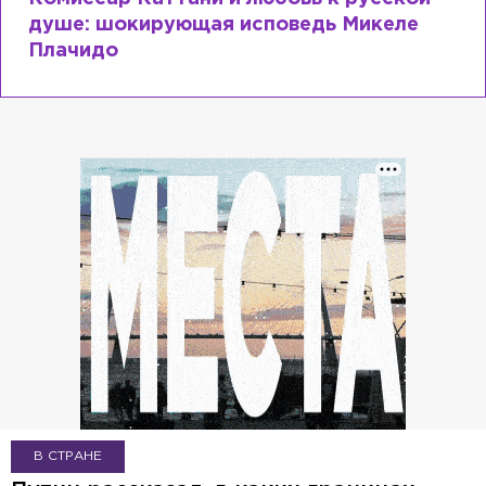
ле
почему мир разочаровался в высшем
образовании?
В СТРАНЕ