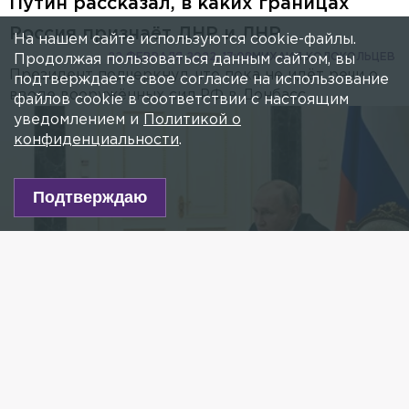
Путин рассказал, в каких границах
Россия признаёт ДНР и ЛНР
На нашем сайте используются cookie-файлы.
22 ФЕВРАЛЯ 2022, 17:08
МИХАИЛ КОЛОКОЛЬЦЕВ
Продолжая пользоваться данным сайтом, вы
Президент подчеркнул, что пока не идёт речи о
подтверждаете свое согласие на использование
вводе вооружённых сил РФ в Донбасс.
файлов cookie в соответствии с настоящим
уведомлением и
Политикой о
конфиденциальности
.
Подтверждаю
Фото: Kremlin Pool/globallookpress.com
Есть новость?
Присылайте
сюда!