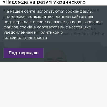
«Надежда на разум украинского
народа»: эксперт — о начале военных
На нашем сайте используются cookie-файлы.
Продолжая пользоваться данным сайтом, вы
действий в Донбассе
подтверждаете свое согласие на использование
24 ФЕВРАЛЯ 2022, 07:20
ПОЛИНА ПЯТЫШЕВА
файлов cookie в соответствии с настоящим
Политолог уверены, что после вмешательства
уведомлением и
Политикой о
России Украина больше не сможет бомбить ДНР и
конфиденциальности
.
ЛНР.
Подтверждаю
Фото: facebook.com/Виктор Литовкин