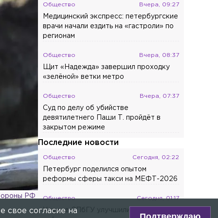
Общество
Вчера, 09:27
Медицинский экспресс: петербургские
врачи начали ездить на «гастроли» по
регионам
Общество
Вчера, 08:37
Щит «Надежда» завершил проходку
«зелёной» ветки метро
Общество
Вчера, 07:37
Суд по делу об убийстве
девятилетнего Паши Т. пройдёт в
закрытом режиме
Последние новости
Общество
Сегодня, 02:22
Петербург поделился опытом
реформы сферы такси на МЕФТ-2026
бороны РФ
Общество
Сегодня, 01:17
Ученые СПбГУ улучшили способность
е свое согласие на
Подтверждаю