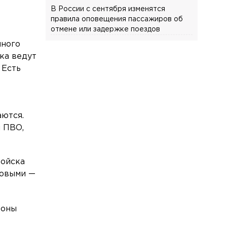
В России с сентября изменятся
правила оповещения пассажиров об
отмене или задержке поездов
нного
Происшествия
Вчера, 21:52
ска ведут
На проспекте Энгельса в ДТП
 Есть
пострадал мотоциклист
Общество
Вчера, 21:30
Ушла из жизни Фаина Наумовна
Саевич
аются.
 ПВО,
Общество
Вчера, 20:52
Более 8,5 тонны опасного мяса сняли с
прилавков в Петербурге и Ленобласти
войска
ковыми —
Общество
Вчера, 19:46
Врач объяснила, почему россияне
стали чаще выбирать санатории
роны
Спорт
Вчера, 19:19