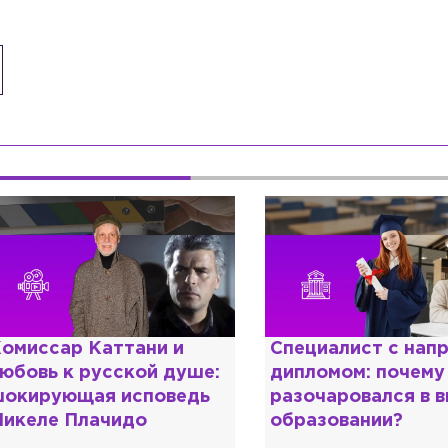
омиссар Каттани и
Специалист с нап
юбовь к русской душе:
дипломом: почему
окирующая исповедь
разочаровался в 
икеле Плачидо
образовании?