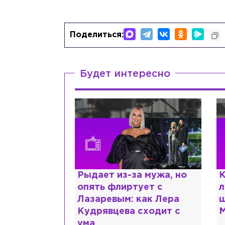
Поделиться:
Будет интересно
ии,
Рыдает из-за мужа, но
К
сты и
опять флиртует с
л
помощь: что
Лазаревым: как Лера
ш
 рассказали
Кудрявцева сходит с
М
ума