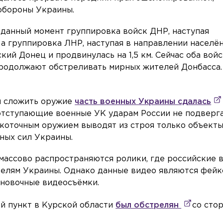
обороны Украины.
данный момент группировка войск ДНР, наступая
, а группировка ЛНР, наступая в направлении населё
кий Донец и продвинулась на 1,5 км. Сейчас оба вой
продолжают обстреливать мирных жителей Донбасса.
й сложить оружие
часть военных Украины сдалась
 отступающие военные УК ударам России не подверг
коточным оружием выводят из строя только объекты
ных сил Украины.
массово распространяются ролики, где российские 
телям Украины. Однако данные видео являются фей
ановочные видеосъёмки.
ый пункт в Курской области
был обстрелян
со сто