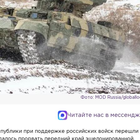
Фото: MOD Russia/globall
Читайте нас в мессендж
спублики при поддержке российских войск перешли
далось прорвать передний край эшелонированной,