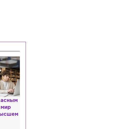
У главного тренера сборной России по
футболу родился первый сын
Происшествия
Вчера, 18:53
Поиск подрядчика для спасения
Меншикова бастиона приостановили
из-за вмешательства ФАС
расным
 мир
высшем