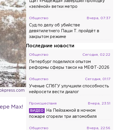
Щит «Надежда» завершил проходку
«зелёной» ветки метро
Общество
Вчера, 07:37
Суд по делу об убийстве
девятилетнего Паши Т. пройдёт в
закрытом режиме
Последние новости
Общество
Сегодня, 02:22
Петербург поделился опытом
реформы сферы такси на МЕФТ-2026
Общество
Сегодня, 01:17
Ученые СПбГУ улучшили способность
ookpress.com
нейросети вести диалог
Происшествия
Вчера, 23:51
ере Max!
На Пейзажной в ночном
пожаре сгорели три автомобиля
Общество
Вчера, 22:56