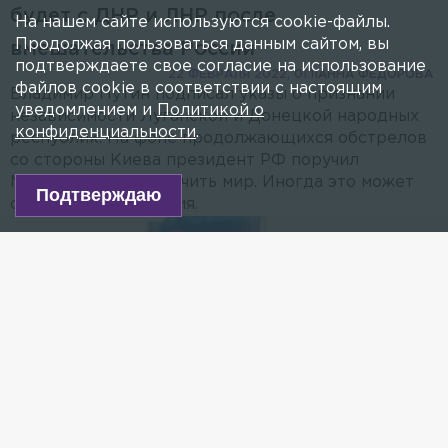
будет с ДНР и ЛНР после
На нашем сайте используются cookie-файлы.
Продолжая пользоваться данным сайтом, вы
вмешательства России
подтверждаете свое согласие на использование
22 ФЕВРАЛЯ 2022, 01:11
АННА ФЕДОРОВА
файлов cookie в соответствии с настоящим
Владимир Путин подписал указы о признании
уведомлением и
Политикой о
независимости Луганской и Донецкой народных
конфиденциальности
.
республик. На фоне продолжающихся обстрелов
со стороны Киева президент РФ поручил
Минобороны обеспечить мир. Иногда это может
Подтверждаю
сделать только армия.