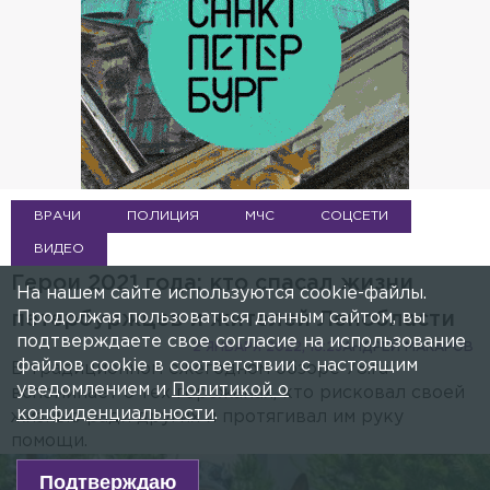
ВРАЧИ
ПОЛИЦИЯ
МЧС
СОЦСЕТИ
ВИДЕО
Герои 2021 года: кто спасал жизни
На нашем сайте используются cookie-файлы.
Продолжая пользоваться данным сайтом, вы
петербуржцев и жителей Ленобласти
подтверждаете свое согласие на использование
2 ЯНВАРЯ 2022, 18:23
АНДРЕЙ МАКАРОВ
файлов cookie в соответствии с настоящим
В традиционном ежегодном обзоре 78.ru
уведомлением и
Политикой о
вспоминает о тех горожанах, кто рисковал своей
конфиденциальности
.
жизнью ради других и протягивал им руку
помощи.
Подтверждаю