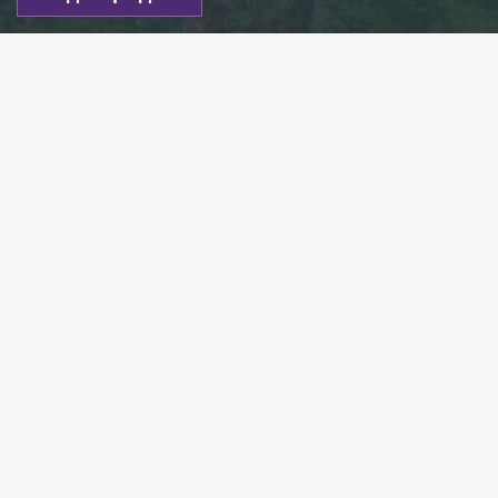
Мария Копцева и овчарка Волк Меркурий /Фото: ГУ МВД
России
Есть новость?
Присылайте
сюда!
Читайте нас в мессенджере Max!
Врачи спасали жителей Петербурга
от коронавируса