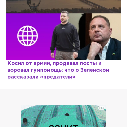
Косил от армии, продавал посты и
воровал гумпомощь: что о Зеленском
рассказали «предатели»