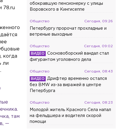
а
обокравшую пенсионерку с улицы
 78.ru
Воровского в Кингисеппе
Общество
Сегодня, 09:26
аженного
Петербургу пророчат прохладные и
 даётся
ветреные выходные
лее
Общество
Сегодня, 09:02
рубцовые
Сосновоборский вандал стал
, когда
фигурантом уголовного дела
ь ли
.
Общество
Сегодня, 08:43
Дрифтер временно остался
без BMW из-за виражей в центре
а
Петербурга
илые
Общество
Сегодня, 08:23
ечника.
Молодой житель Красного Села напал
на фельдшера и водителя скорой
чка, там
помощи
в, —