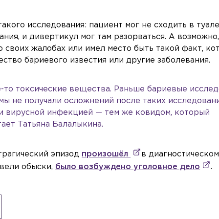
такого исследования: пациент мог не сходить в туал
ния, и дивертикул мог там разорваться. А возможно
о своих жалобах или имел место быть такой факт, ко
чество бариевого известия или другие заболевания.
е-то токсические вещества. Раньше бариевые иссле
мы не получали осложнений после таких исследовани
 и вирусной инфекцией — тем же ковидом, который
тает Татьяна Балалыкина.
 трагический эпизод
произошёл
в диагностическо
овели обыски,
было возбуждено уголовное дело
.