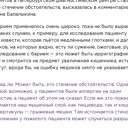
ентов в петербургском диагностическом центре стал
о стечение обстоятельств, высказалась в комментарии
на Балалыкина.
барием применялось очень широко, пока не было выр
аких случаях, к примеру, для исследования пациенту
извести, которая пьётся медленными глотками, и да
ов, на которых видно, есть ли сужение, ожоговые, 
следование с барием — это может быть ирригография
 и смотрится на предмет увеличения кишечника, ест
т, вроде бы, на ошибку медиков ничто не указывает
д ли. Может быть, это стечение обстоятельств. Одн
ной, возможно, у пациентов были аллергии на один
стия, а пациент об этом не сказал. Если же это пож
нчается наш мышечный слой, как пищевода, так и киш
вертикулы — грыжевые мешки. Там истончается стено
олнении у пожилого пациента может случиться разры