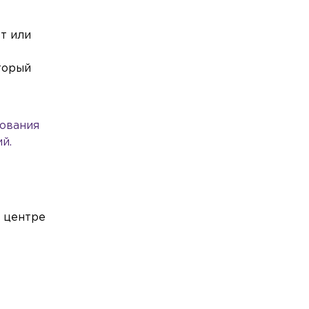
Происшествия
Сегодня, 08:07
Во Фрунзенском районе
произошло ДТП с участием
ет или
автомобиля Росгвардии
,
торый
Общество
Сегодня, 07:48
«Пробои» в чакрах и «трансфер»
болезней: стало известно, почему
кошка спит на хозяине
дования
й.
Общество
Сегодня, 07:26
Эксперт назвал 4 ошибки, которые
«убивают» кондиционер
м центре