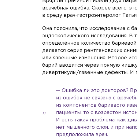
Вряд ли причиной гибели двух паци
врачебная ошибка. Скорее всего, эт
в среду врач-гастроэнтеролог Татья
Она пояснила, что исследование с 
эндоскопического исследования. В т
определённое количество бариевой 
делается серия рентгеновских снимк
или язвенные изменения. Второе ис
барий вводится через прямую кишку
дивертикулы/язвенные дефекты. И ту
— Ошибка ли это докторов? Вря
из ошибок не связана с врачеб
из компонентов бариевого изве
пациенты, то с возрастом исто
И есть такая проблема, как ди
нет мышечного слоя, и при нап
предположила врач.