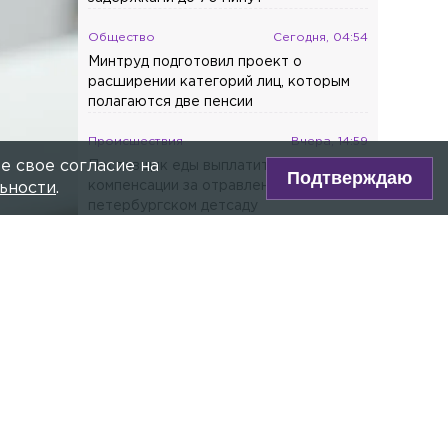
Общество
Сегодня, 04:54
Минтруд подготовил проект о
расширении категорий лиц, которым
полагаются две пенсии
Происшествия
Вчера, 14:59
е свое согласие на
Поставщик еды выплатит крупные
Подтверждаю
компенсации за отравление детей в
ьности
.
петербургском детсаду
Последние новости
Общество
Сегодня, 10:45
Теплоход и катер столкнулись на
Малой Невке
Общество
Сегодня, 10:03
В Петербурге тестируют защитное
pexels.com
покрытие для антенн спутниковой
связи
ре Max!