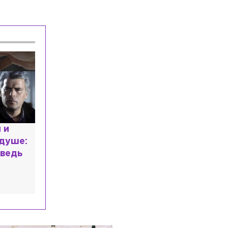
расным
 мир
высшем