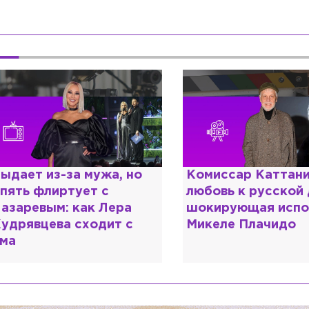
омиссар Каттани и
Специалист с нап
юбовь к русской душе:
дипломом: почему
окирующая исповедь
разочаровался в 
икеле Плачидо
образовании?