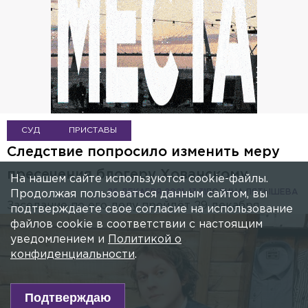
СУД
ПРИСТАВЫ
Следствие попросило изменить меру
пресечения блогеру Хованскому
На нашем сайте используются cookie-файлы.
26 ДЕКАБРЯ 2021, 13:31
ПОЛИНА ПЯТЫШЕВА
Продолжая пользоваться данным сайтом, вы
Заседание по его делу пройдёт 29 декабря.
подтверждаете свое согласие на использование
файлов cookie в соответствии с настоящим
уведомлением и
Политикой о
конфиденциальности
.
Подтверждаю