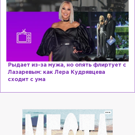
Рыдает из-за мужа, но опять флиртует с
Лазаревым: как Лера Кудрявцева
сходит с ума