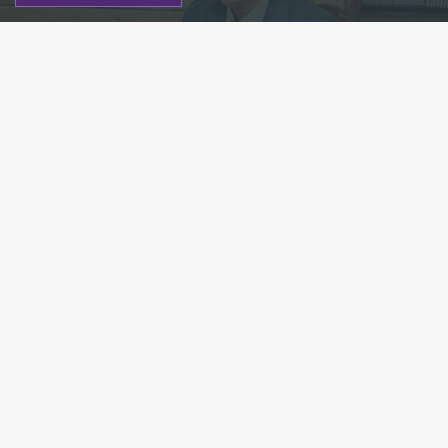
Фото: instagram.com/yurykhovansky
Есть новость?
Присылайте
сюда!
Читайте нас в мессенджере Max!
Следствие просит изменить блогеру Юрию
Хованскому меру пресечения с содержания под
стражей. Информация об этом появилась на сайте
Куйбышевского районного суда Петербурга.
Ближайшее заседание по делу Хованского
состоится 29 декабря, где будет рассмотрено
ходатайство об изменении меры пресечения,