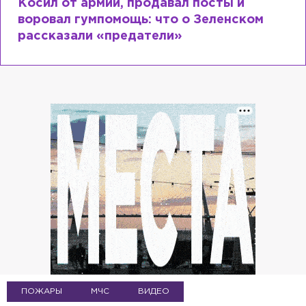
Рыдает из-за мужа, но опять флиртует с
Лазаревым: как Лера Кудрявцева
сходит с ума
ПОЖАРЫ
МЧС
ВИДЕО