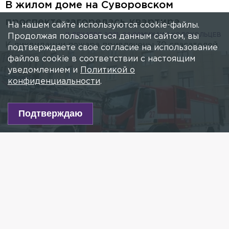
В жилом доме на Суворовском
проспекте загорелась квартира
На нашем сайте используются cookie-файлы.
11 ДЕКАБРЯ 2021, 06:09
МИХАИЛ КОЛОКОЛЬЦЕВ
Продолжая пользоваться данным сайтом, вы
К ликвидации пожара привлечены 30 спасателей.
подтверждаете свое согласие на использование
файлов cookie в соответствии с настоящим
уведомлением и
Политикой о
конфиденциальности
.
Подтверждаю
Фото: пресс-служба главного управления МЧС РФ по городу
Санкт-Петербургу
Есть новость?
Присылайте
сюда!