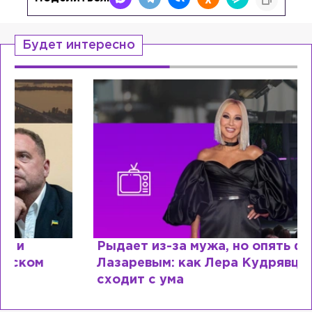
Будет интересно
Рыдает из-за мужа, но опять флиртует с
Лазаревым: как Лера Кудрявцева
сходит с ума