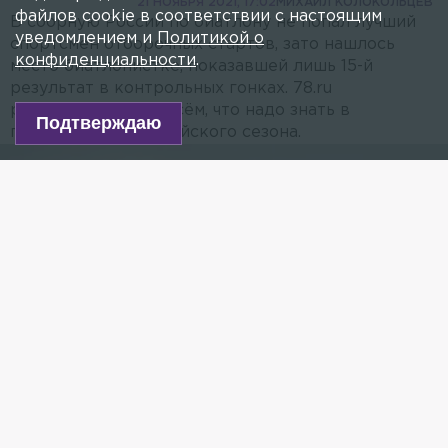
21 НОЯБРЯ 2021, 17:02
МИХАИЛ КОЛОКОЛЬЦЕВ
файлов cookie в соответствии с настоящим
В сборную России по биатлону не попал лучший
уведомлением и
Политикой о
спортсмен отборочных стартов, зато нашлось
конфиденциальности
.
место биатлонистке, показавшей лишь 15-й
результат в контрольных гонках. 78.ru
рассказывает обо всём, что надо знать в
Подтверждаю
преддверии олимпийского сезона.
Александр Логинов/ Фото: globallookpress.com/Joel Marklund