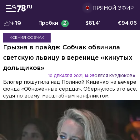
ПРЯМОЙ ЭФИР
+19
Пробки
2
$
81.41
€
94.06
КСЕНИЯ СОБЧАК
Грызня в прайде: Собчак обвинила
светскую львицу в веренице «кинутых
дольщиков»
10 ДЕКАБРЯ 2021, 14:25
ОЛЕСЯ КУРДЮКОВА
Блогер пошутила над Полиной Киценко на вечере
фонда «Обнажённые сердца». Обернулось это всё,
судя по всему, масштабным конфликтом.