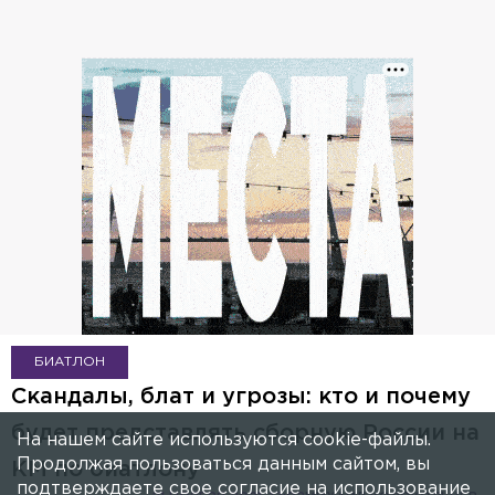
БИАТЛОН
Скандалы, блат и угрозы: кто и почему
будет представлять сборную России на
На нашем сайте используются cookie-файлы.
Продолжая пользоваться данным сайтом, вы
КМ по биатлону
подтверждаете свое согласие на использование