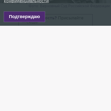
конфиденциальности
.
Подтверждаю
Фото: Верховный Суд Российской Федерации
Есть новость?
Присылайте
сюда!
Читайте нас в мессенджере Max!
В Петербурге суд огласил приговор в отношении
Андрея Францужана, который весной прошлого