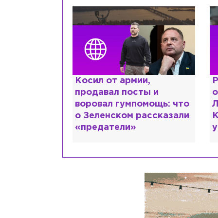
краинке,
Косил от армии,
Р
нтов в РФ и
продавал посты и
о
ть: как
воровал гумпомощь: что
Л
рий Шевчук
о Зеленском рассказали
К
«предатели»
у