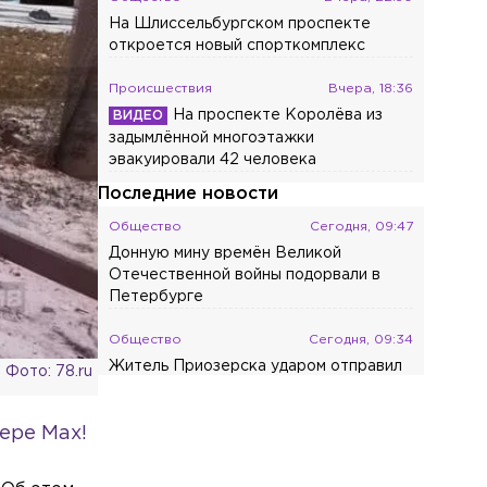
На Шлиссельбургском проспекте
откроется новый спорткомплекс
Происшествия
Вчера, 18:36
На проспекте Королёва из
задымлённой многоэтажки
эвакуировали 42 человека
Последние новости
Общество
Сегодня, 09:47
Донную мину времён Великой
Отечественной войны подорвали в
Петербурге
Общество
Сегодня, 09:34
Житель Приозерска ударом отправил
Фото: 78.ru
мужчину в реанимацию
ере Max!
Общество
Сегодня, 08:52
«Приятно, что люди кайфуют»:
Feduk объяснил, как изменилась его