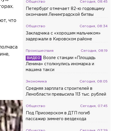
Общество
Сегодня, 08:45
торах.
Петербург отмечает 82-ю годовщину
окончания Ленинградской битвы
ют, что
Общество
Сегодня, 08:34
Закладчика с «хорошим мальчиком»
задержали в Кировском районе
полчаса
Происшествия
Сегодня, 08:19
ине,
Возле станции «Площадь
Ленина» столкнулись иномарка и
машина такси
Экономика
Сегодня, 08:05
Средняя зарплата строителей в
Ленобласти превысила 113 тыс. рублей
Общество
Сегодня, 07:45
Под Приозерском в ДТП погиб
пассажир зимнего вездехода
Общество
Сегодня, 07:29