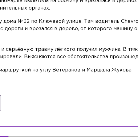
номарка вылетела на обочину и врезалась в дерево.
нительных органах.
у дома № 32 по Ключевой улице. Там водитель Chevro
 с дороги и врезался в дерево, от которого машину 
 и серьёзную травму лёгкого получил мужчина. В тя
зировали. Выясняются все обстоятельства произоше
с маршруткой на углу Ветеранов и Маршала Жукова