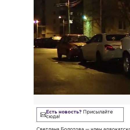
Есть новость?
Присылайте
сюда!
Светлана Болотова — член адвокатск