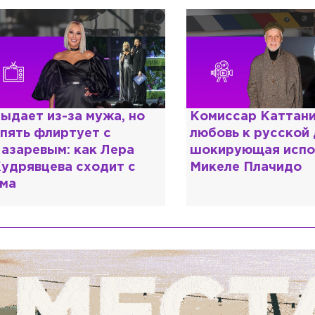
ыдает из-за мужа, но
Комиссар Каттани
пять флиртует с
любовь к русской
азаревым: как Лера
шокирующая испо
удрявцева сходит с
Микеле Плачидо
ма