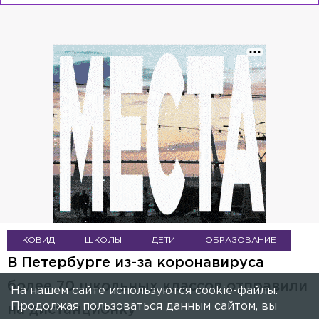
КОВИД
ШКОЛЫ
ДЕТИ
ОБРАЗОВАНИЕ
В Петербурге из-за коронавируса
более 70 школьных классов отправили
На нашем сайте используются cookie-файлы.
Продолжая пользоваться данным сайтом, вы
на дистанционку