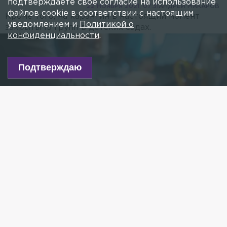
подтверждаете свое согласие на использование
22 НОЯБРЯ 2021, 07:31
АНДРЕЙ МАКАРОВ
файлов cookie в соответствии с настоящим
Кроме того, на карантин в настоящий момент
уведомлением и
Политикой о
закрыты 15 групп в детских садах.
конфиденциальности
.
Подтверждаю
Фото: Sebastian Gollnow/globallookpress.com
Есть новость?
Присылайте
сюда!
Читайте нас в мессенджере Max!