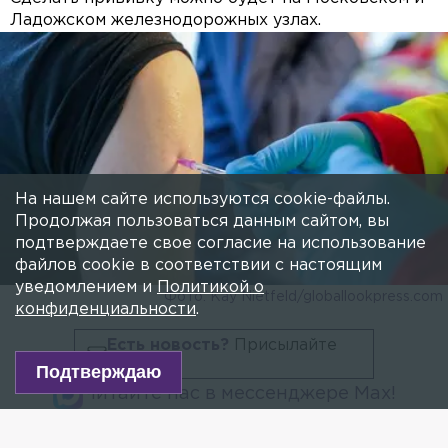
Ладожском железнодорожных узлах.
На нашем сайте используются cookie-файлы.
Продолжая пользоваться данным сайтом, вы
подтверждаете свое согласие на использование
файлов cookie в соответствии с настоящим
уведомлением и
Политикой о
Фото: Kay Nietfeld/globallookpress.com
конфиденциальности
.
Есть новость?
Присылайте
сюда!
Подтверждаю
Читайте нас в мессенджере Max!
На двух петербургских вокзалах можно будет