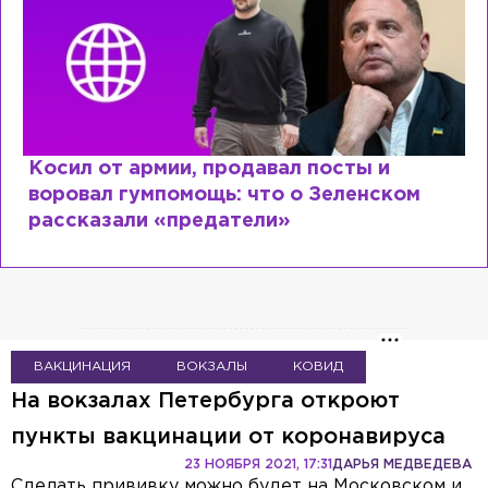
Рыдает из-за мужа, но опять флиртует с
Лазаревым: как Лера Кудрявцева
сходит с ума
ВАКЦИНАЦИЯ
ВОКЗАЛЫ
КОВИД
На вокзалах Петербурга откроют
пункты вакцинации от коронавируса
23 НОЯБРЯ 2021, 17:31
ДАРЬЯ МЕДВЕДЕВА
Сделать прививку можно будет на Московском и