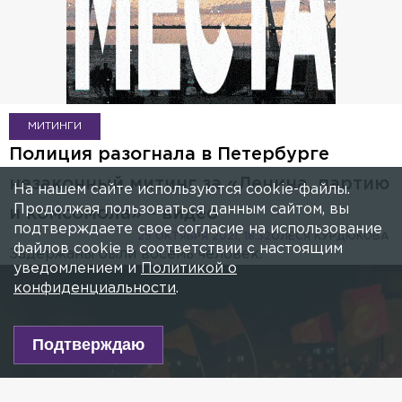
МИТИНГИ
Полиция разогнала в Петербурге
незаконный митинг за «Ленина, партию
На нашем сайте используются cookie-файлы.
Продолжая пользоваться данным сайтом, вы
и комсомола» – видео
подтверждаете свое согласие на использование
29 ОКТЯБРЯ 2021, 18:32
ОЛЕСЯ КУРДЮКОВА
файлов cookie в соответствии с настоящим
Задержаны были восемь человек.
уведомлением и
Политикой о
конфиденциальности
.
Подтверждаю