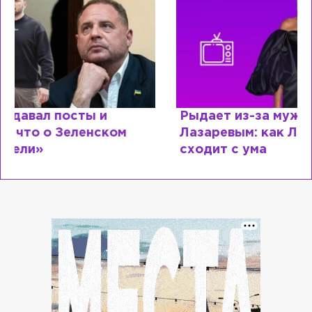
Рыдает из-за мужа, но опять флиртует с
Лазаревым: как Лера Кудрявцева
сходит с ума