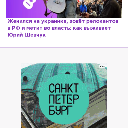
Женился на украинке, зовёт релокантов
в РФ и метит во власть: как выживает
Юрий Шевчук