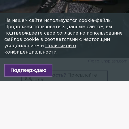
На нашем сайте используются cookie-файлы.
Продолжая пользоваться данным сайтом, вы
подтверждаете свое согласие на использование
файлов cookie в соответствии с настоящим
уведомлением и
Политикой о
конфиденциальности
.
Фото: unsplash.com
Подтверждаю
Есть новость?
Присылайте
сюда!
Читайте нас в мессенджере Max!
Полицейские задержали мужчину, стрелявшего
из самодельного пистолета во Всеволожском
районе. Об этом сообщает пресс-служба главного
управления МВД РФ по Петербургу и Ленобласти.