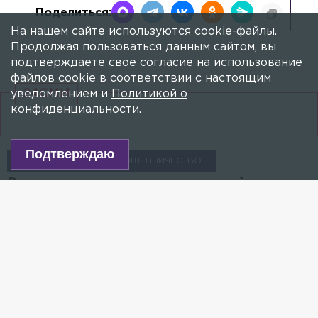
Поделиться:
На нашем сайте используются cookie-файлы.
Продолжая пользоваться данным сайтом, вы
подтверждаете свое согласие на использование
файлов cookie в соответствии с настоящим
24СМИ
уведомлением и
Политикой о
конфиденциальности
.
Подтверждаю
ТЕХНОЛОГИИ
МОШЕННИЧЕСТВО
Россиян предупредили о новой схеме
мошенничества через СМС
24 ОКТЯБРЯ 2021, 10:26
МИХАИЛ КОЛОКОЛЬЦЕВ
Чтобы не попасться на уловку, достаточно не
присылать незнакомцам скриншоты экрана.