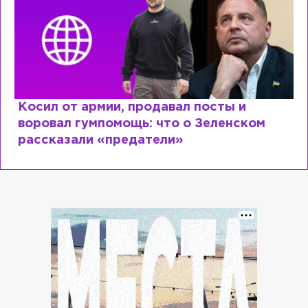
Рыдает из-за мужа, но опять флиртует с
Лазаревым: как Лера Кудрявцева
сходит с ума