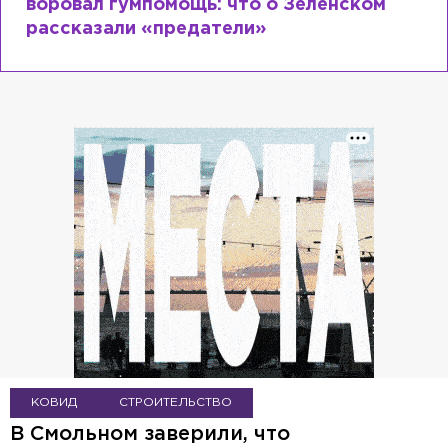
Лазаревым: как Лера Кудрявцева
сходит с ума
КОВИД
СТРОИТЕЛЬСТВО
В Смольном заверили, что