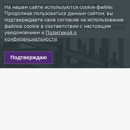
коронавирусные ограничения не
На нашем сайте используются cookie-файлы.
Продолжая пользоваться данным сайтом, вы
повлияют на темпы строительства
подтверждаете свое согласие на использование
24 ОКТЯБРЯ 2021, 09:14
МИХАИЛ КОЛОКОЛЬЦЕВ
файлов cookie в соответствии с настоящим
Остановок в строительных работах в Петербурге
уведомлением и
Политикой о
не происходило.
конфиденциальности
.
Подтверждаю
Фото: MOD Russia/globallookpress.com
Есть новость?
Присылайте