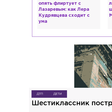
сты и
опять флиртует с
л
помощь: что
Лазаревым: как Лера
ш
 рассказали
Кудрявцева сходит с
М
ума
ДТП
ДЕТИ
Шестиклассник постр