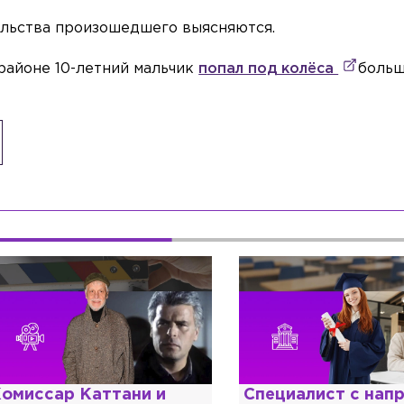
ельства произошедшего выясняются.
 районе 10-летний мальчик
попал под колёса
больш
омиссар Каттани и
Специалист с нап