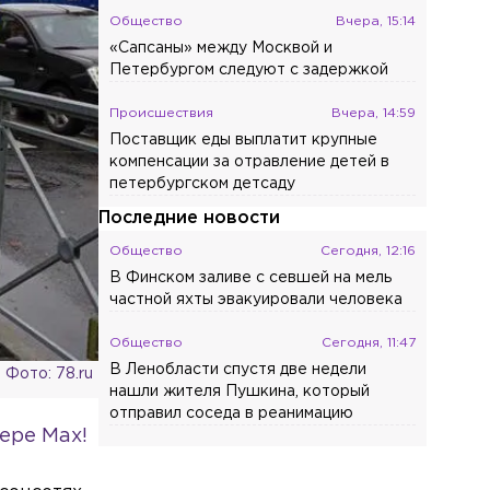
Общество
Вчера, 15:14
«Сапсаны» между Москвой и
Петербургом следуют с задержкой
Происшествия
Вчера, 14:59
Поставщик еды выплатит крупные
компенсации за отравление детей в
петербургском детсаду
Последние новости
Общество
Сегодня, 12:16
В Финском заливе с севшей на мель
частной яхты эвакуировали человека
Общество
Сегодня, 11:47
В Ленобласти спустя две недели
Фото: 78.ru
нашли жителя Пушкина, который
отправил соседа в реанимацию
ере Max!
Спорт
Сегодня, 11:22
Семья Лионеля Месси оплакивает отца