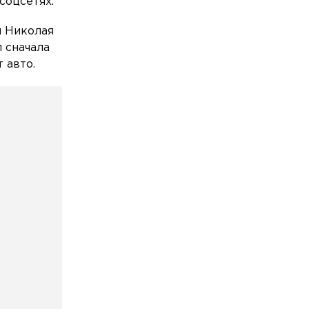
соцсетях.
футболиста
и Николая
Общество
Сегодня, 11:08
 сначала
Маршрут между Москвой и
 авто.
Петербургом стал самым популярным
в круизном отдыхе по России
Общество
Сегодня, 10:45
Теплоход и катер столкнулись на
Малой Невке
Общество
Сегодня, 10:03
В Петербурге тестируют защитное
покрытие для антенн спутниковой
связи
Общество
Сегодня, 09:44
Полиция нашла домушницу,
обокравшую пенсионерку с улицы
Воровского в Кингисеппе