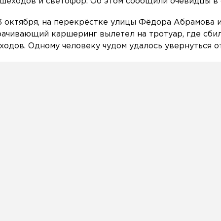
шеходов и светофор. Об этом сообщили очевидцы в 
3 октября, на перекрёстке улицы Фёдора Абрамова 
орачивающий каршеринг вылетел на тротуар, где сбил
ходов. Одному человеку чудом удалось увернуться от