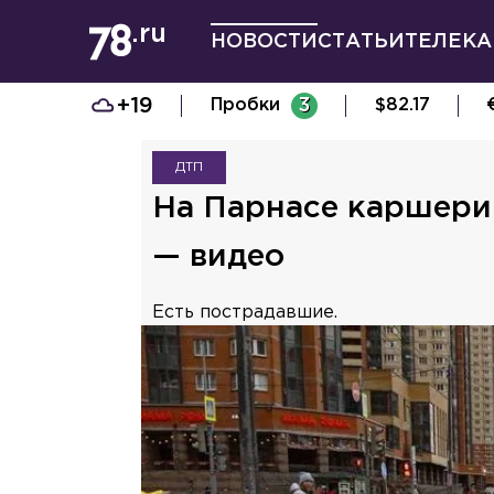
НОВОСТИ
СТАТЬИ
ТЕЛЕКА
+19
Пробки
3
$
82.17
ДТП
На Парнасе каршери
— видео
Есть пострадавшие.