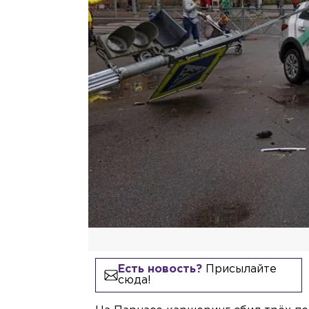
Есть новость?
Присылайте
сюда!