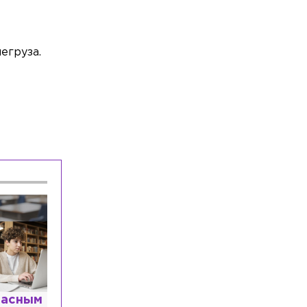
егруза.
расным