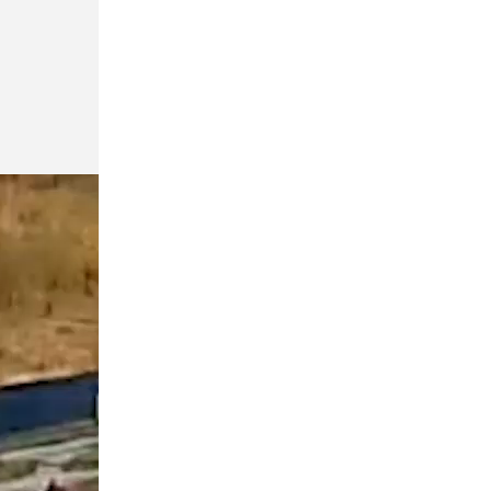
Общество
Сегодня, 09:26
Петербургу пророчат прохладные и
ветреные выходные
Общество
Сегодня, 09:02
Сосновоборский вандал стал
фигурантом уголовного дела
Общество
Сегодня, 08:43
Дрифтер временно остался
без BMW из-за виражей в центре
Петербурга