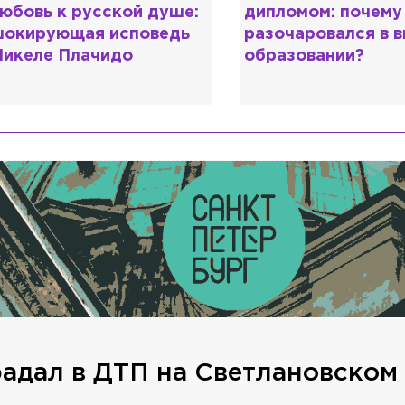
юбовь к русской душе:
дипломом: почему
окирующая исповедь
разочаровался в 
икеле Плачидо
образовании?
адал в ДТП на Светлановском