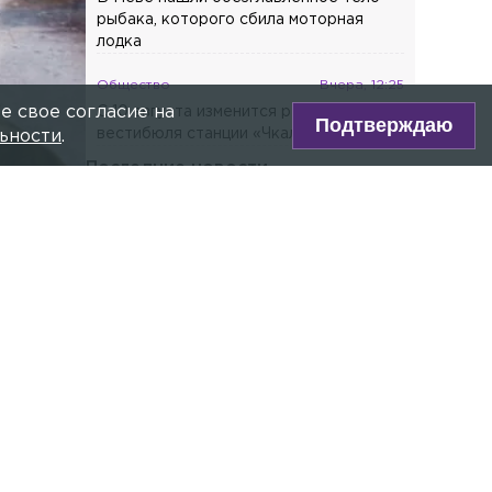
рыбака, которого сбила моторная
лодка
Общество
Вчера, 12:25
е свое согласие на
С 10 августа изменится режим работы
Подтверждаю
вестибюля станции «Чкаловская»
ьности
.
Последние новости
Общество
Сегодня, 04:54
Минтруд подготовил проект о
расширении категорий лиц, которым
полагаются две пенсии
Власть
Сегодня, 04:25
Бывший президент Финляндии
pxhere.com
Ниинистё отверг возможность
нападения России на НАТО
ре Max!
Общество
Сегодня, 03:45
В сквере Истории ВДВ установили
овости»
мемориал, посвящённый десантникам