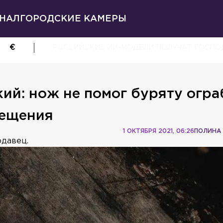
НАЛ
ГОРОДСКИЕ КАМЕРЫ
€
РОССИЙСКИЕ ИИ-МОДЕЛИ ПОЛУЧАТ ГОСП
ий: нож не помог буряту огра
вещения
1 ОКТЯБРЯ 2021, 06:26
ПОЛИНА
давец.