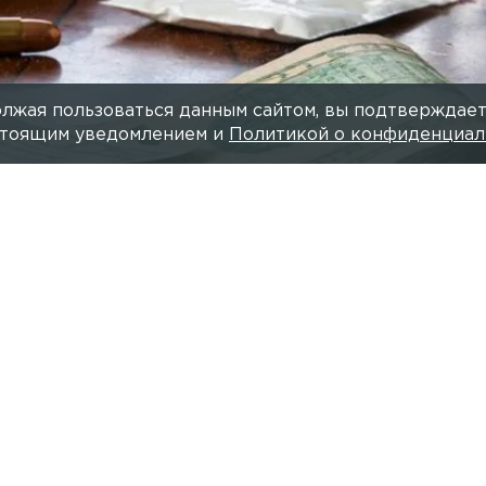
лжая пользоваться данным сайтом, вы подтверждает
астоящим уведомлением и
Политикой о конфиденциал
Фото: 
Читайте нас в мессендже
рга совершено ограбление банка, пишут
«Невские н