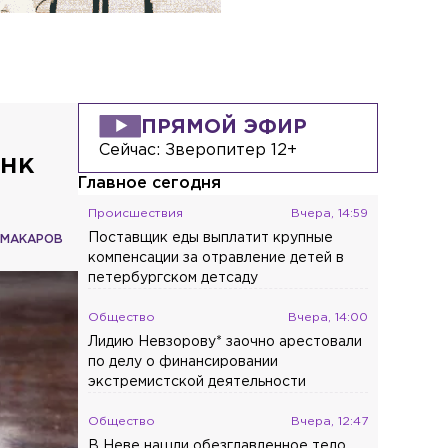
ПРЯМОЙ ЭФИР
Сейчас:
Зверопитер 12+
анк
Главное сегодня
Происшествия
Вчера, 14:59
Поставщик еды выплатит крупные
 МАКАРОВ
компенсации за отравление детей в
петербургском детсаду
Общество
Вчера, 14:00
Лидию Невзорову* заочно арестовали
по делу о финансировании
экстремистской деятельности
Общество
Вчера, 12:47
В Неве нашли обезглавленное тело