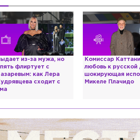
омиссар Каттани и
Специалист с нап
юбовь к русской душе:
дипломом: почему
окирующая исповедь
разочаровался в 
икеле Плачидо
образовании?