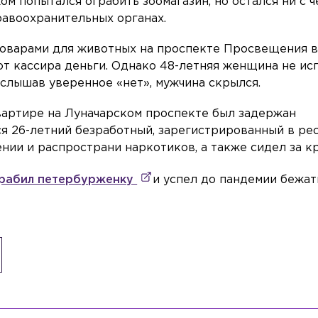
м попытался ограбить зоомагазин, но остался ни с ч
равоохранительных органах.
с товарами для животных на проспекте Просвещения 
от кассира деньги. Однако 48-летняя женщина не ис
Услышав уверенное «нет», мужчина скрылся.
квартире на Луначарском проспекте был задержан
ся 26-летний безработный, зарегистрированный в ре
ении и распространи наркотиков, а также сидел за к
рабил петербурженку
и успел до пандемии бежат