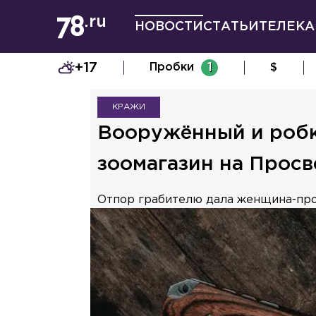
НОВОСТИ
СТАТЬИ
ТЕЛЕКА
+17
Пробки
1
$
КРАЖИ
Вооружённый и робк
зоомагазин на Прос
Отпор грабителю дала женщина-про