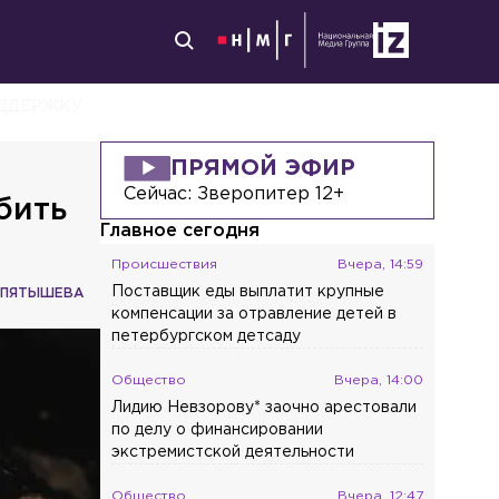
ОДДЕРЖКУ
ПРЯМОЙ ЭФИР
Сейчас:
Зверопитер 12+
бить
Главное сегодня
Происшествия
Вчера, 14:59
Поставщик еды выплатит крупные
 ПЯТЫШЕВА
компенсации за отравление детей в
петербургском детсаду
Общество
Вчера, 14:00
Лидию Невзорову* заочно арестовали
по делу о финансировании
экстремистской деятельности
Общество
Вчера, 12:47