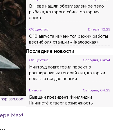
В Неве нашли обезглавленное тело
рыбака, которого сбила моторная
лодка
Общество
Вчера, 12:25
С 10 августа изменится режим работы
вестибюля станции «Чкаловская»
Последние новости
Общество
Сегодня, 04:54
Минтруд подготовил проект о
расширении категорий лиц, которым
полагаются две пенсии
Власть
Сегодня, 04:25
Бывший президент Финляндии
unsplash.com
Ниинистё отверг возможность
нападения России на НАТО
ере Max!
Общество
Сегодня, 03:45
В сквере Истории ВДВ установили