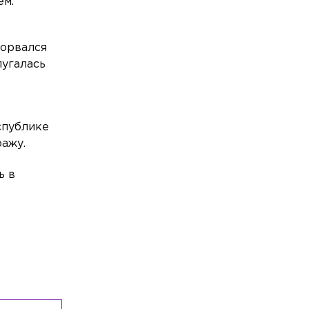
ем.
мемориал, посвящённый десантникам
Общество
Сегодня, 02:57
ворвался
Российские ИИ-модели получат
пугалась
господдержку
Общество
Сегодня, 01:55
На развязке трассы «Сортавала» с 10
по 26 августа перекроют съезды
спублике
ражу.
Общество
Сегодня, 00:46
На трассе «Скандинавия» с 11 по 13
ь в
августа введут реверсивное движение
Общество
Вчера, 23:54
Мариинский театр потратит более 110
млн рублей на уборку Концертного
зала
Общество
Вчера, 22:41
В Минздраве одобрили еще пять