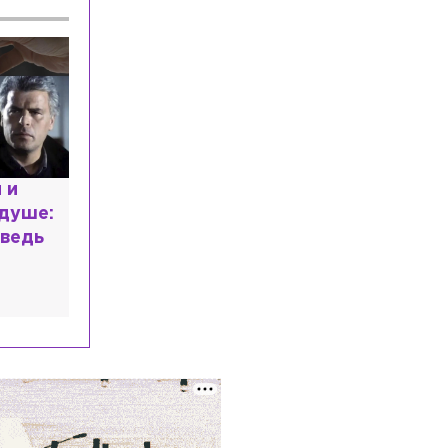
лекарств для перечня жизненно
необходимых
Общество
Вчера, 21:33
Финал Tour de Russie впервые пройдет
в Петербурге
Происшествия
Вчера, 20:43
Мать погибшего в Новогорелово 9-
расным
летнего мальчика рассказала о
трагедии
 мир
высшем