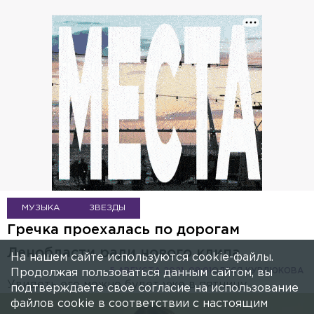
МУЗЫКА
ЗВЕЗДЫ
Гречка проехалась по дорогам
Ленобласти ради нового клипа
На нашем сайте используются cookie-файлы.
5 АВГУСТА 2021, 08:01
ОЛЕСЯ КУРДЮКОВА
Продолжая пользоваться данным сайтом, вы
Увидеть его можно будет уже в пятницу.
подтверждаете свое согласие на использование
файлов cookie в соответствии с настоящим