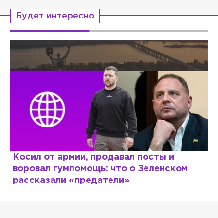
Будет интересно
Рыдает из-за мужа, но опять флиртует с
Лазаревым: как Лера Кудрявцева
сходит с ума