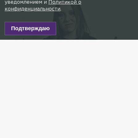
уведомлением и
Политикой о
конфиденциальности
.
Подтверждаю
Фото: Павел Кашаев/globallookpress.com
Есть новость?
Присылайте
сюда!
Читайте нас в мессенджере Max!
Певица из Кингисеппа Анастасия Иванова,
известная как Гречка, сняла новый клип. Для
этого, пояснила она в Instagram, ей понадобилось
немного: пикап и дороги Ленобласти.