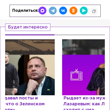
Поделиться:
Будет интересно
Рыдает из-за мужа, но опять флиртует с
Лазаревым: как Лера Кудрявцева