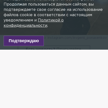
Продолжая пользоваться данным сайтом, вы
отпустить Соколова из тюрьмы на один
подтверждаете свое согласие на использование
вечер
файлов cookie в соответствии с настоящим
23 ИЮНЯ 2021, 08:43
АНДРЕЙ МАКАРОВ
уведомлением и
Политикой о
«Реконструктор и расчленитель» задолжал
конфиденциальности
.
научному оппоненту крупную сумму.
Подтверждаю
Фото: instagram.com/evgenii_ponasenkov
Есть новость?
Присылайте