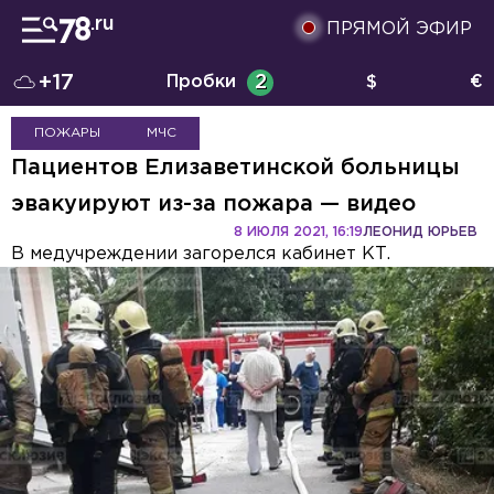
ПРЯМОЙ ЭФИР
+17
Пробки
2
$
€
ПОЖАРЫ
МЧС
Пациентов Елизаветинской больницы
эвакуируют из-за пожара — видео
8 ИЮЛЯ 2021, 16:19
ЛЕОНИД ЮРЬЕВ
В медучреждении загорелся кабинет КТ.