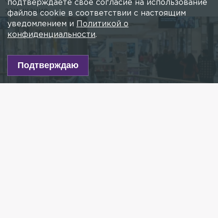
Оказалось, в электрощите произошло короткое
подтверждаете свое согласие на использование
замыкание.
файлов cookie в соответствии с настоящим
уведомлением и
Политикой о
конфиденциальности
.
Подтверждаю
Фото: Peter Steffen/globallookpress.com
Есть новость?
Присылайте
сюда!
Читайте нас в мессенджере Max!
Посетителей ТЦ «Родео-Драйв» на проспекте