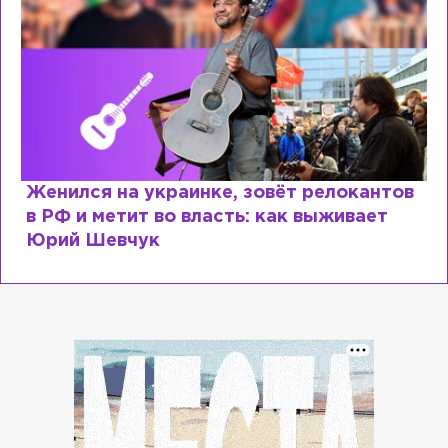
Косил от армии, продавал посты и
воровал гумпомощь: что о Зеленском
рассказали «предатели»