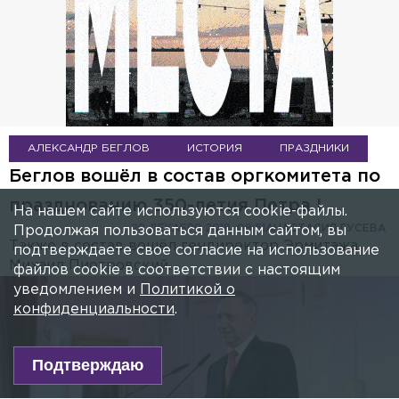
АЛЕКСАНДР БЕГЛОВ
ИСТОРИЯ
ПРАЗДНИКИ
Беглов вошёл в состав оргкомитета по
празднованию 350-летия Петра I
На нашем сайте используются cookie-файлы.
28 ДЕКАБРЯ 2018, 09:51
АНАСТАСИЯ ГУСЕВА
Продолжая пользоваться данным сайтом, вы
Также в состав вошёл гендиректор Эрмитажа
подтверждаете свое согласие на использование
Михаил Пиотровский.
файлов cookie в соответствии с настоящим
уведомлением и
Политикой о
конфиденциальности
.
Подтверждаю